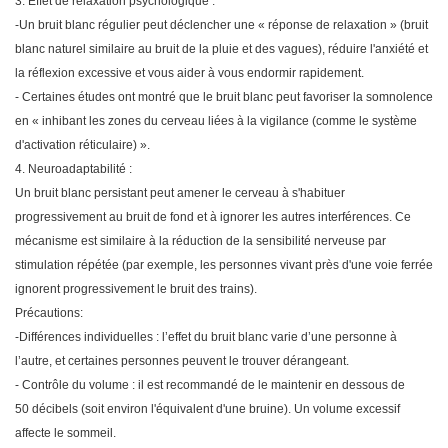
3. Effet de relaxation psychologique
:
-Un bruit blanc régulier peut déclencher une « réponse de relaxation » (bruit
blanc naturel similaire au bruit de la pluie et des vagues), réduire l'anxiété et
la réflexion excessive et vous aider à vous endormir rapidement.
-
Certaines études ont montré que le bruit blanc peut favoriser la somnolence
en « inhibant les zones du cerveau liées à la vigilance (comme le système
d'activation réticulaire) ».
4. Neuroadaptabilité
:
Un bruit blanc persistant peut amener le cerveau à s'habituer
progressivement au bruit de fond et à ignorer les autres interférences. Ce
mécanisme est similaire à la réduction de la sensibilité nerveuse par
stimulation répétée (par exemple, les personnes vivant près d'une voie ferrée
ignorent progressivement le bruit des trains).
Précautions:
-Différences individuelles : l’effet du bruit blanc varie d’une personne à
l’autre, et certaines personnes peuvent le trouver dérangeant.
- Contrôle du volume : il est recommandé de le maintenir en dessous de
50 décibels (soit environ l'équivalent d'une bruine). Un volume excessif
affecte le sommeil.