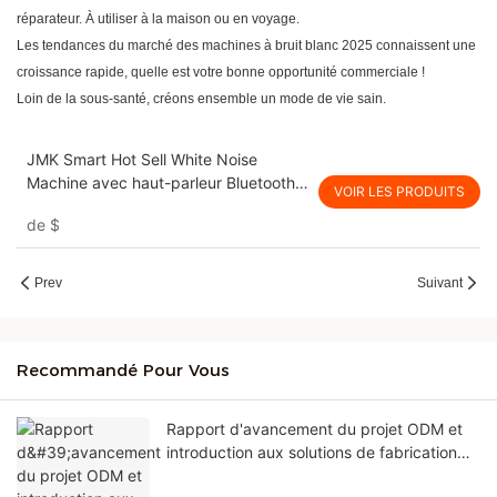
réparateur. À utiliser à la maison ou en voyage.
Les tendances du marché des machines à bruit blanc 2025 connaissent une
croissance rapide, quelle est votre bonne opportunité commerciale !
Loin de la sous-santé, créons ensemble un mode de vie sain.
JMK Smart Hot Sell White Noise
Machine avec haut-parleur Bluetooth
VOIR LES PRODUITS
et machine à somnifère de réveil pour
de
$
bébé & Adultes
Prev
Suivant
Recommandé Pour Vous
Rapport d'avancement du projet ODM et
introduction aux solutions de fabrication
clés en main complètes