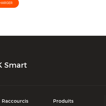
HARGER
bation
MK Smart
s Raccourcis
Produits