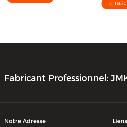
TÉLÉC
D'appro
Fabricant Professionnel: J
Notre Adresse
Lien