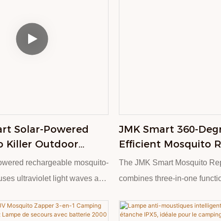
rt Solar-Powered
JMK Smart 360-Deg
 Killer Outdoor
Efficient Mosquito 
ld 2500V High-
Lamp With LED Nigh
powered rechargeable mosquito-
The JMK Smart Mosquito Re
Physical Mosquito
Safe For Home & C
uses ultraviolet light waves and
combines three-in-one functio
ltraviolet Mosquito
logy to efficiently attract
your space safe, illuminated
on, Silent Mosquito
 Combined with a 2500V high-
free. Designed for both indoo
t