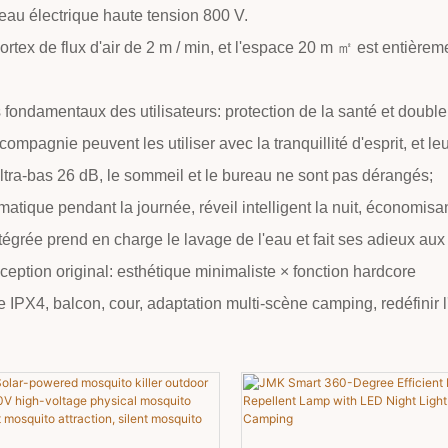
eau électrique haute tension 800 V.
rtex de flux d'air de 2 m / min, et l'espace 20 m ㎡ est entièreme
fondamentaux des utilisateurs: protection de la santé et double 
mpagnie peuvent les utiliser avec la tranquillité d'esprit, et leu
ultra-bas 26 dB, le sommeil et le bureau ne sont pas dérangés;
tique pendant la journée, réveil intelligent la nuit, économisant 
tégrée prend en charge le lavage de l'eau et fait ses adieux a
eption original: esthétique minimaliste × fonction hardcore
IPX4, balcon, cour, adaptation multi-scène camping, redéfinir l