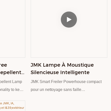
ree
JMK Lampe À Moustique
Repellent
Silencieuse Intelligente
t Light
pellent Lamp
JMK Smart Freiler Powerhouse compact
amping
nality to keep
pour un nettoyage sans faille
, and mosquito-
r and outdoor
Élevez votre expérience de nettoyage avec