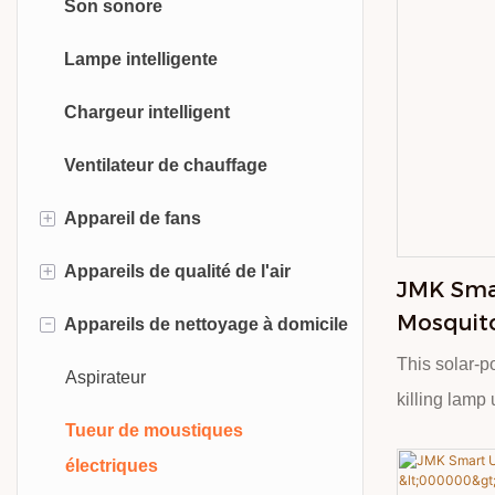
Son sonore
Lampe intelligente
Chargeur intelligent
Ventilateur de chauffage
+
Appareil de fans
+
Appareils de qualité de l'air
Ventilateur de cou portable
JMK Sma
Mosquito
-
Appareils de nettoyage à domicile
Ventilateur
Purificateur d'air
Househo
This solar-
Ventilateur de bureau
Diffuseur de parfum
Aspirateur
Voltage 
killing lamp 
Killer, U
Ventilateur de camping en plein
Déshumidificateur
Tueur de moustiques
bionic techno
Attracti
air
électriques
mosquitoes.
Humidificateur
Repellen