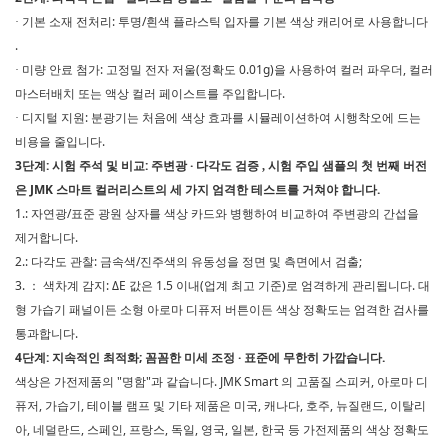
기본 소재 전처리: 투명/흰색 플라스틱 입자를 기본 색상 캐리어로 사용합니다
·
.
미량 안료 첨가: 고정밀 전자 저울(정확도 0.01g)을 사용하여 컬러 파우더, 컬러
·
마스터배치 또는 액상 컬러 페이스트를 주입합니다.
디지털 지원: 분광기는 처음에 색상 효과를 시뮬레이션하여 시행착오에 드는
·
비용을 줄입니다.
3단계: 시험 주석 및 비교: 주변광 · 다각도 검증
첫
번째 버전
,
시험 주입 샘플의
은 JMK 스마트 컬러리스트의 세 가지 엄격한 테스트를 거쳐야 합니다.
1.:
자연광/표준 광원 상자를 색상 카드와 병행하여 비교하여 주변광의 간섭을
제거합니다.
2.:
다각도 관찰: 금속색/진주색의 유동성을 정면 및 측면에서 검출;
3.
색차계 감지: ΔE 값은 1.5 이내(업계 최고 기준)로 엄격하게 관리됩니다. 대
：
형 가습기 패널이든 소형 아로마 디퓨저 버튼이든 색상 정확도는 엄격한 검사를
통과합니다.
4단계: 지속적인 최적화; 꼼꼼한 미세 조정 · 표준에 무한히 가깝습니다.
색상은 가전제품의 "명함"과 같습니다.
JMK Smart
의 고품질 스피커, 아로마 디
퓨저, 가습기, 테이블 램프 및 기타 제품은 미국, 캐나다, 호주, 뉴질랜드, 이탈리
아, 네덜란드, 스페인, 프랑스, ​​독일, 영국, 일본, 한국 등 가전제품의 색상 정확도