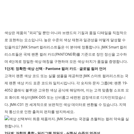
색상은 제품의 "외피"일 뿐만 아니라 브랜드의 기질과 품질 디테일을 직접적으
로 표현하는 요소입니다. 높은 수준의 색상 재현과 일관성을 어떻게 달성할 수
있을까요?
JMK Smart
컬러리스트들은 이 분야에 정통합니다.
JMK Smart
컬러
리스트들은 국제 팬톤 컬러 카드(PANTONE®)를 기준으로 장인 정신을 고수하
며 4단계로 정밀한 색상 매칭을 구현하여 모든 색상 터치가 품질을 증명합니다.
1단계: 정확한 색상 선택 - Pantone 컬러 카드 · 글로벌 컬러 언어
고객이 팬톤 색상 코드 또는 실물 샘플을 제공하면
JMK 스마트
컬러리스트는 국
제 팬톤 색상 카드 표준 코드와 일치시킵니다. 각 숫자와 문자 그룹(예: 팬톤 19-
4052 클래식 블루)은 고유한 색상 공식에 해당하며, 이는 고객 맞춤형 소프트 오
프 화이트 색상이
JMK-D05
또는 신비롭고 세련된 검정색으로 디자인되었습니
다.
JMK-C01
전 세계적으로 보편적인 색상 데이터로 변환될 수 있습니다. 지역
적 통신으로 인한 출처의 편차를 방지하세요.
2단계: 과학적 혼합 - 밀리그램 정밀도 · 실험실 수준의 엄격성