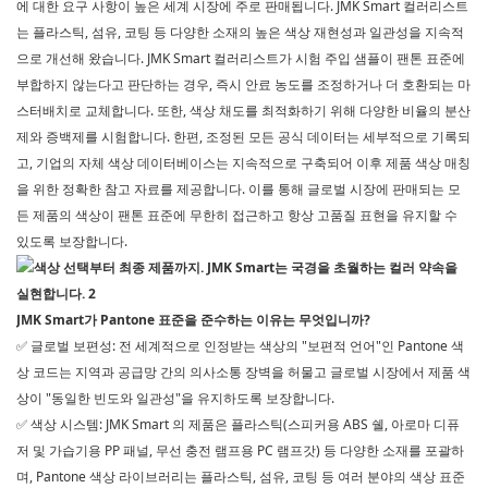
에 대한 요구 사항이 높은 세계 시장에 주로 판매됩니다.
JMK Smart
컬러리스트
는 플라스틱, 섬유, 코팅 등 다양한 소재의 높은 색상 재현성과 일관성을 지속적
으로 개선해 왔습니다. JMK
Smart
컬러리스트가 시험 주입 샘플이 팬톤 표준에
부합하지 않는다고 판단하는 경우, 즉시 안료 농도를 조정하거나 더 호환되는 마
스터배치로 교체합니다. 또한, 색상 채도를 최적화하기 위해 다양한 비율의 분산
제와 증백제를 시험합니다. 한편, 조정된 모든 공식 데이터는 세부적으로 기록되
고, 기업의 자체 색상 데이터베이스는 지속적으로 구축되어 이후 제품 색상 매칭
을 위한 정확한 참고 자료를 제공합니다. 이를 통해 글로벌 시장에 판매되는 모
든 제품의 색상이 팬톤 표준에 무한히 접근하고 항상 고품질 표현을 유지할 수
있도록 보장합니다.
JMK Smart가 Pantone 표준을 준수하는 이유는 무엇입니까?
글로벌 보편성: 전 세계적으로 인정받는 색상의 "보편적 언어"인 Pantone 색
✅
상 코드는 지역과 공급망 간의 의사소통 장벽을 허물고 글로벌 시장에서 제품 색
상이 "동일한 빈도와 일관성"을 유지하도록 보장합니다.
색상 시스템:
JMK Smart
의 제품은 플라스틱(스피커용 ABS 쉘, 아로마 디퓨
✅
저 및 가습기용 PP 패널, 무선 충전 램프용 PC 램프갓) 등 다양한 소재를 포괄하
며, Pantone 색상 라이브러리는 플라스틱, 섬유, 코팅 등 여러 분야의 색상 표준