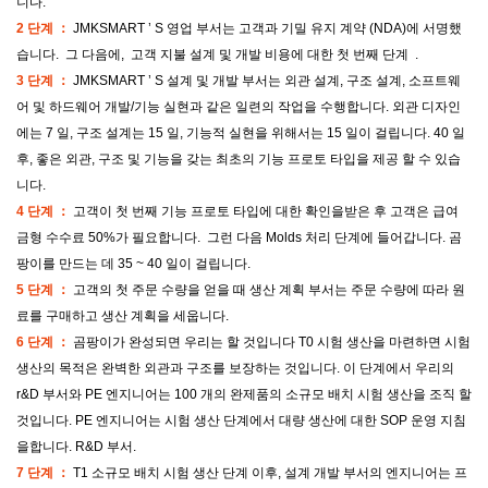
니다.
2 단계 ：
JMKSMART
’
S 영업 부서는 고객과 기밀 유지 계약 (NDA)에 서명했
습니다. 그 다음에, 고객 지불 설계 및 개발 비용에 대한 첫 번째 단계 .
3 단계 ：
JMKSMART
’
S 설계 및 개발 부서는 외관 설계, 구조 설계, 소프트웨
어 및 하드웨어 개발/기능 실현과 같은 일련의 작업을 수행합니다. 외관 디자인
에는 7 일, 구조 설계는 15 일, 기능적 실현을 위해서는 15 일이 걸립니다. 40 일
후, 좋은 외관, 구조 및 기능을 갖는 최초의 기능 프로토 타입을 제공 할 수 있습
니다.
4 단계 ：
고객이 첫 번째 기능 프로토 타입에 대한 확인을받은 후 고객은 급여
금형 수수료 50%가 필요합니다. 그런 다음 Molds 처리 단계에 들어갑니다. 곰
팡이를 만드는 데 35 ~ 40 일이 걸립니다.
5 단계 ：
고객의 첫 주문 수량을 얻을 때 생산 계획 부서는 주문 수량에 따라 원
료를 구매하고 생산 계획을 세웁니다.
6 단계 ：
곰팡이가 완성되면 우리는 할 것입니다
T0 시험 생산을 마련하면 시험
생산의 목적은 완벽한 외관과 구조를 보장하는 것입니다. 이 단계에서 우리의
r&D 부서와 PE 엔지니어는 100 개의 완제품의 소규모 배치 시험 생산을 조직 할
것입니다. PE 엔지니어는 시험 생산 단계에서 대량 생산에 대한 SOP 운영 지침
을합니다. R&D 부서.
7 단계 ：
T1 소규모 배치 시험 생산 단계 이후, 설계 개발 부서의 엔지니어는 프