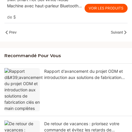
Machine avec haut-parleur Bluetooth
VOIR LES PRODUITS
et machine à somnifère de réveil pour
de
$
bébé & Adultes
Prev
Suivant
Recommandé Pour Vous
Rapport d'avancement du projet ODM et
introduction aux solutions de fabrication
clés en main complètes
De retour de vacances : priorisez votre
commande et évitez les retards de