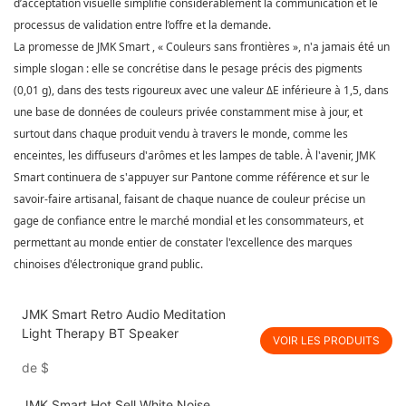
d’acceptation visuelle simplifie considérablement la communication et le
processus de validation entre l’offre et la demande.
La promesse de
JMK Smart
, « Couleurs sans frontières », n'a jamais été un
simple slogan : elle se concrétise dans le pesage précis des pigments
(0,01 g), dans des tests rigoureux avec une valeur ΔE inférieure à 1,5, dans
une base de données de couleurs privée constamment mise à jour, et
surtout dans chaque produit vendu à travers le monde, comme les
enceintes, les diffuseurs d'arômes et les lampes de table. À l'avenir, JMK
Smart continuera de s'appuyer sur Pantone comme référence et sur le
savoir-faire artisanal, faisant de chaque nuance de couleur précise un
gage de confiance entre le marché mondial et les consommateurs, et
permettant au monde entier de constater l'excellence des marques
chinoises d'électronique grand public.
JMK Smart Retro Audio Meditation
Light Therapy BT Speaker
VOIR LES PRODUITS
de
$
JMK Smart Hot Sell White Noise