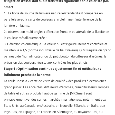
d'injection d'essai doit subir trois tests rigoureux par le coloriste JMK
Smart.
1.:
La boîte de source de lumière naturelle/standard est comparée en
parallèle avec la carte de couleurs afin d'éliminer l'interférence de la
lumière ambiante.
2.:
observation multi-angles : détection frontale et latérale de la fluidité de
la couleur métallique/nacrée ;
3.
la valeur ΔE est rigoureusement contrôlée et
Détection colorimétrique
:
maintenue à 1,5 (norme industrielle de haut niveau). Qu’il s’agisse du grand
panneau de l’humidificateur ou du petit bouton du diffuseur d’arômes, la
précision des couleurs résiste aux contrôles les plus stricts.
Étape 4 : Optimisation continue ; ajustement fin et méticuleux ;
infiniment proche de la norme
La couleur est la « carte de visite de qualité » des produits électroniques
grand public. Les enceintes, diffuseurs d'arômes, humidificateurs, lampes
de table et autres produits haut de gamme de
JMK Smart
sont
principalement vendus sur les marchés internationaux, notamment aux
États-Unis, au Canada, en Australie, en Nouvelle-Zélande, en Italie, aux
Pays-Bas, en Espagne, en France, en Allemagne, au Royaume-Uni, au