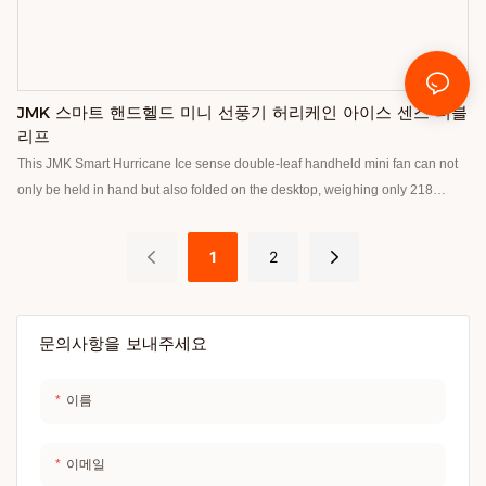
JMK 스마트 핸드헬드 미니 선풍기 허리케인 아이스 센스 더블
리프
This JMK Smart Hurricane Ice sense double-leaf handheld mini fan can not
only be held in hand but also folded on the desktop, weighing only 218
grams, it can be used as a neck fan or travel without weight burden, double-
layer 7-leaf fan has strong wind, uses new energy technology and has a long
1
2
life, the external light design is very fashionable, and the use of colorful
lights, beautiful and use.( Smart speaker , Smart wireless charger, Smart
lamp, Fans, Diffuser, Humidifier, Purifier, and Heater ) more than 14 years
문의사항을 보내주세요
이름
이메일