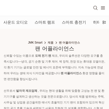
사운드 오디오
스마트 램프
스마트 충전기
히터 팬
JMK Smart
제품
팬 어플라이언스
팬 어플라이언스
신뢰할 수있는 이름으로
도매 전기 팬
제조, 우리의 솔루션은 다양한 요구를 충
족시킵니다—냉각, 공기 순환 및 기후 제어. 벽 장착, 천장 또는 휴대용 모델이든,
각 환기 기기는 글로벌 안전 및 에너지 표준에 부착됩니다. 지속 가능성에 전념
하여 우리는 생태 의식 디자인을 제공합니다
팬 어플라이언스
환경 영향을 줄이
면 편안함을 향상시킵니다.
선두로서
발자국 제조업체
, 우리는 현대 생활을 위해 맞춤형 고성능 전 팬 및 환
기기구를 설계하고 생산하는 것을 전문으로합니다. 당사의 제품 범위에는 주택,
사무실 및 상업용 공간을위한 에너지 효율적인 기기 팬이 포함되어 있으며 혁신
적인 공기 흐름 기술과 세련되고 사용자 친화적 인 설계를 결합합니다. 소형 데