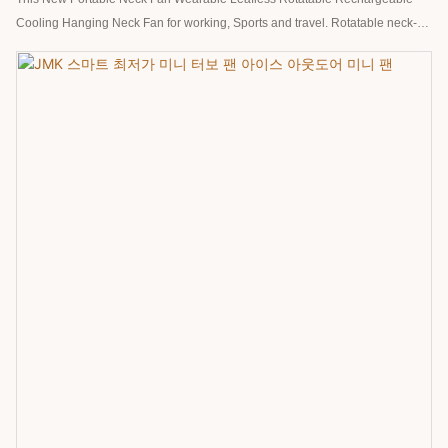
Cooling Hanging Neck Fan for working, Sports and travel. Rotatable neck-
hanging fan retro earphone modeling leafless portable small leafless
portable mute gale. The total weight of non-inductive wearing is as light as
160 grams. The ergonomic design of titanium lightweight material fits
perfectly!
Turbine air supply is instantly cool. Newly upgraded turbine air supply.
Strong wind gathering increases by 2 times and enjoys double coolness