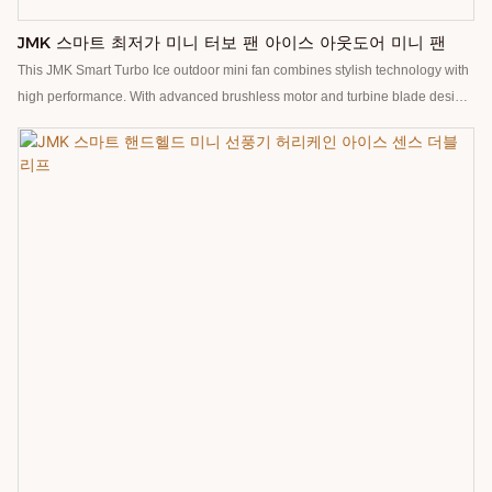
JMK 스마트 최저가 미니 터보 팬 아이스 아웃도어 미니 팬
This JMK Smart Turbo Ice outdoor mini fan combines stylish technology with
high performance. With advanced brushless motor and turbine blade design,
the Mini Fan can rotate up to 10,000 times per second and bring strong wind
speed experience, up to 10 meters per second, to meet your cooling needs
in various scenarios. Built-in 4000mAh large-capacity battery, the battery life
is up to 10 hours, so that cool and lasting. 100 gear wind speed adjustment,
fine control of wind size, adapt to different environments and personal
preferences. The body weighs only 209 grams, light and portable, whether it
is outdoor activities or daily use without weight burden( Smart speaker ,
Smart wireless charger, Smart lamp, Fans, Diffuser, Humidifier, Purifier, and
Heater ) more than 14 years