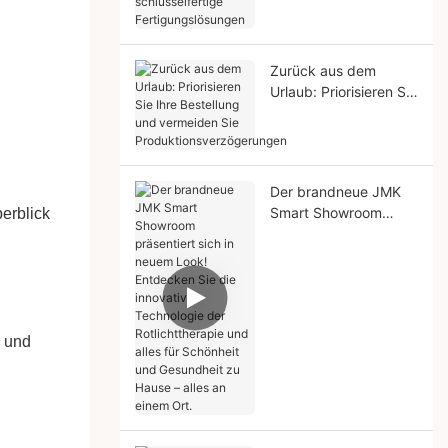
schlüsselfertige
Fertigungslösungen
Zurück aus dem
Urlaub: Priorisieren Sie
Ihre Bestellung und
vermeiden Sie
Produktionsverzögeru
ngen
Der brandneue JMK
Smart Showroom
erblick
präsentiert sich in
d
neuem Look!
Entdecken Sie die
innovative
Technologie der
Rotlichttherapie und
l und
alles für Schönheit
und Gesundheit zu
Hause – alles an einem
Ort.