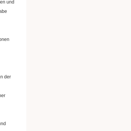
nen und
gabe
ionen
n der
und