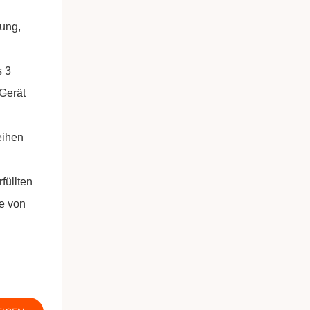
ung,
s 3
 Gerät
eihen
füllten
te von