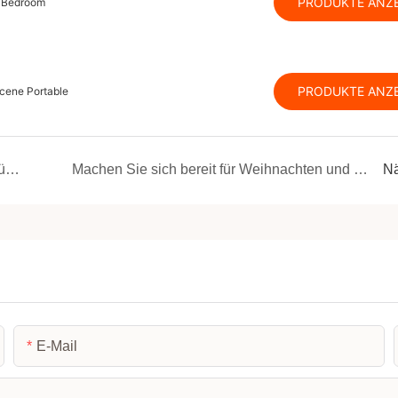
PRODUKTE ANZ
r Bedroom
PRODUKTE ANZ
cene Portable
JMK Smart: Ihr vertrauenswürdiger Partner für hochmoderne R & D in Smart-Home-Geräten
Machen Sie sich bereit für Weihnachten und 2026 Q1: Evimple Eval mit JMK Smart!
Nä
E-Mail