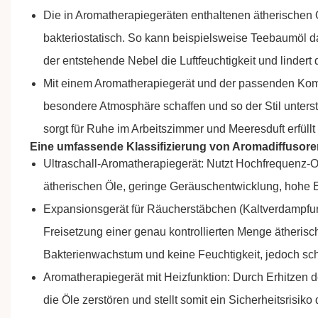
Die in Aromatherapiegeräten enthaltenen ätherischen Öl
bakteriostatisch. So kann beispielsweise Teebaumöl d
der entstehende Nebel die Luftfeuchtigkeit und lindert 
Mit einem Aromatherapiegerät und der passenden Komb
besondere Atmosphäre schaffen und so der Stil unters
sorgt für Ruhe im Arbeitszimmer und Meeresduft erfüll
Eine umfassende Klassifizierung von Aromadiffusore
Ultraschall-Aromatherapiegerät: Nutzt Hochfrequenz-Osz
ätherischen Öle, geringe Geräuschentwicklung, hohe E
Expansionsgerät für Räucherstäbchen (Kaltverdampf
Freisetzung einer genau kontrollierten Menge ätheris
Bakterienwachstum und keine Feuchtigkeit, jedoch sc
Aromatherapiegerät mit Heizfunktion: Durch Erhitzen de
die Öle zerstören und stellt somit ein Sicherheitsrisiko 