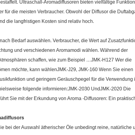
staffelt. Ultraschall-Aromadiffusoren bieten vielfältige Funktio
er für die meisten Verbraucher. Obwohl der Diffusor die Duftab
nd die langfristigen Kosten sind relativ hoch.
nach Bedarf auswählen. Verbraucher, die Wert auf Zusatzfunkt
uchtung und verschiedenen Aromamodi wählen. Während der
 Atmosphären schaffen, wie zum Beispiel …
JMK-H127
Wer die
strömen möchte, kann wählen
JMK-J29
,
JMK-160
Wenn Sie einen
usikfunktion und geringem Geräuschpegel für die Verwendung i
ielsweise folgende informieren:
JMK-2030
Und
JMK-2020
Die
adiffusors
ie bei der Auswahl ätherischer Öle unbedingt reine, natürliche 