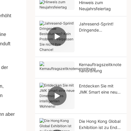
Hinweis zum
Neujahrsfeiertag
erhöht
Jahresend-Sprint!
Dringende
ine
Bestellungen? Kein
Problem – verpassen
nduft
Sie nicht Ihre Chance!
Kernauftragszeitknote
 der
nanordnung
Entdecken Sie mit
n,
JMK Smart eine neue
in
Dimension des
intelligenten Wohnens!
ann aber
Die Hong Kong Global
Exhibition ist zu Ende