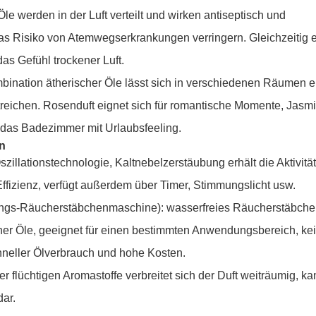
e werden in der Luft verteilt und wirken antiseptisch und
as Risiko von Atemwegserkrankungen verringern. Gleichzeitig 
das Gefühl trockener Luft.
ination ätherischer Öle lässt sich in verschiedenen Räumen e
treichen. Rosenduft eignet sich für romantische Momente, Jasmi
t das Badezimmer mit Urlaubsfeeling.
n
illationstechnologie, Kaltnebelzerstäubung erhält die Aktivität
ffizienz, verfügt außerdem über Timer, Stimmungslicht usw.
ungs-Räucherstäbchenmaschine): wasserfreies Räucherstäbche
cher Öle, geeignet für einen bestimmten Anwendungsbereich, ke
hneller Ölverbrauch und hohe Kosten.
r flüchtigen Aromastoffe verbreitet sich der Duft weiträumig, k
dar.