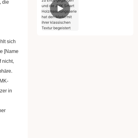
, die
gegangen und die
JMK Smart
Holzmaserungsserie
hat den Markt mit
ihrer klassischen
Textur begeistert
lt sich
bte [Name
 nicht,
phäre.
JMK-
zer in