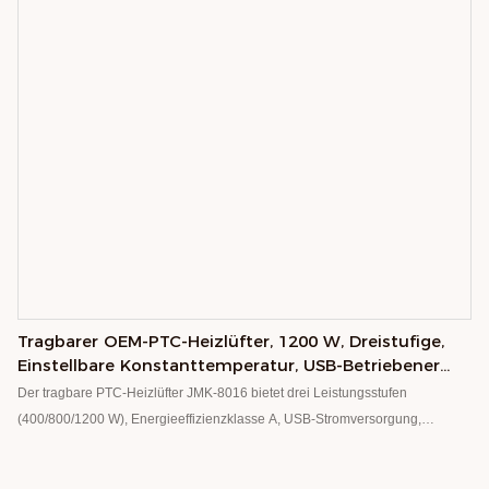
angebracht werden. OEM-Anpassungen sind möglich. Ideal für Zuhause,
Hotel, Auto und Gewerbe.
Tragbarer OEM-PTC-Heizlüfter, 1200 W, Dreistufige,
Einstellbare Konstanttemperatur, USB-Betriebener
Tischheizlüfter
Der tragbare PTC-Heizlüfter JMK-8016 bietet drei Leistungsstufen
(400/800/1200 W), Energieeffizienzklasse A, USB-Stromversorgung,
einstellbare Konstanttemperatur und Belüftungsfunktion. Er ist aus ABS-
Kunststoff gefertigt, CE-, RoHS- und FCC-zertifiziert, tragbar und für den