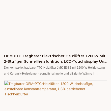
OEM PTC Tragbarer Elektrischer Heizlüfter 1200W Mit
2-Stufiger Schnellheizfunktion, LCD-Touchdisplay Und
Fernbedienung
Der kompakte, tragbare PTC-Heizlüfter JMK-E68S mit 1200 W Heizleistung
und Keramik-Heizelement sorgt für schnelle und effiziente Wärme in
Räumen bis zu 23 m² (249 ft²). Die Temperatur lässt sich konstant einstellen.
Ausgestattet mit Überhitzungsschutz, flammhemmendem ABS-Material und
automatischer Abschaltfunktion bietet er maximale Sicherheit. Dank seines
leisen Betriebs und der Energieeffizienzklasse A ist er besonders
komfortabel. CE/RoHS/FCC-zertifiziert, tragbar und für den mobilen Einsatz
geeignet. Logos können per Siebdruck, Laserdruck oder UV-Druck