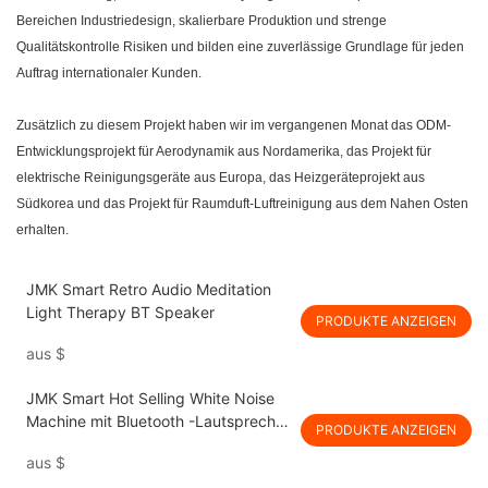
Bereichen Industriedesign, skalierbare Produktion und strenge
Qualitätskontrolle Risiken und bilden eine zuverlässige Grundlage für jeden
Auftrag internationaler Kunden.
Zusätzlich zu diesem Projekt haben wir im vergangenen Monat das ODM-
Entwicklungsprojekt für Aerodynamik aus Nordamerika, das Projekt für
elektrische Reinigungsgeräte aus Europa, das Heizgeräteprojekt aus
Südkorea und das Projekt für Raumduft-Luftreinigung aus dem Nahen Osten
erhalten.
JMK Smart Retro Audio Meditation
Light Therapy BT Speaker
PRODUKTE ANZEIGEN
aus
$
JMK Smart Hot Selling White Noise
Machine mit Bluetooth -Lautsprecher
PRODUKTE ANZEIGEN
und Wecker Sleep Aid Machine für
aus
$
Baby & Erwachsene