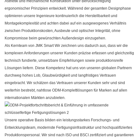
Ästhetik und mechanische Konstruktion unter Berücksichtigung
ergonomischer Prinzipien entwickelt. Während der gesamten Designphase
optimieren unsere Ingenieure kontinuierlich die Herstellbarkeit und
Montagekomplexität und achten dabei auf ein ausgewogenes Verhältnis
zwischen Produktionskosten, Ausbeute und optischer Integrität, ohne
Kompromisse beim gewünschten Außendesign einzugehen.
Als Kernteam von
JMK Smart
Wir zeichnen uns dadurch aus, dass wir die
komplexen Anforderungen unserer Kunden präzise erfassen und gleichzeitig
technisch fundierte, umsetzbare Empfehlungen sowie produktionsreife
Lösungen liefern. Diese Kompetenz hat uns von unseren globalen Partnern
durchweg hohes Lob, Glaubwürdigkeit und langfristiges Vertrauen
eingebracht. Wir schätzen das Vertrauen unserer Kunden sehr und sind
weiterhin bestrebt, nahtlose ODM-Komplettlösungen für Marken auf allen
internationalen Märkten anzubieten.
Unsere operative Basis bilden ein leistungsstarkes Forschungs- und
Entwicklungsteam, modernste Fertigungsinfrastruktur und hochqualifiziertes
Produktionspersonal. Wir sind nach ISO und BSCI zertifiziert und garantieren