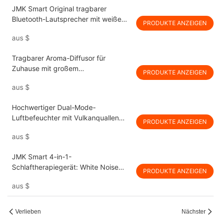
JMK Smart Original tragbarer
Bluetooth-Lautsprecher mit weißem
PRODUKTE ANZEIGEN
Rauschen und hohem Akku
aus
$
Tragbarer Aroma-Diffusor für
Zuhause mit großem
PRODUKTE ANZEIGEN
Fassungsvermögen (120 ml),
aus
$
geringer Geräuschentwicklung
Hochwertiger Dual-Mode-
Luftbefeuchter mit Vulkanquallen
PRODUKTE ANZEIGEN
und siebenfarbiger Beleuchtung,
aus
$
direkt ab Werk lieferbar, geeignet für
Schlafzimmer und Arbeitszimmer
JMK Smart 4-in-1-
Schlaftherapiegerät: White Noise
PRODUKTE ANZEIGEN
Machine, ätherische
aus
$
Ölaromatherapie, BT-Lautsprecher &
Nachtlicht für Zuhause
Verlieben
Nächster