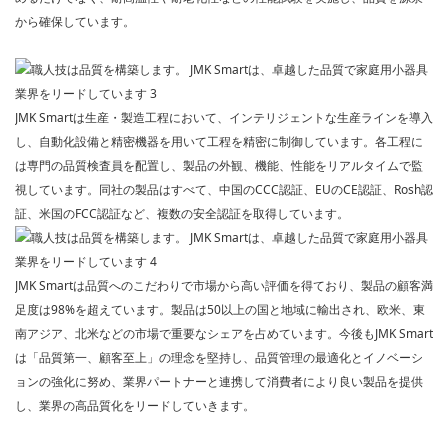
から確保しています。
JMK Smartは
生産・製造工程において、インテリジェントな生産ラインを導入
し、自動化設備と精密機器を用いて工程を精密に制御しています。各工程に
は専門の品質検査員を配置し、製品の外観、機能、性能をリアルタイムで監
視しています。同社の製品はすべて、中国のCCC認証、EUのCE認証、Rosh認
証、米国のFCC認証など、複数の安全認証を取得しています。
JMK Smart
は品質へのこだわりで市場から高い評価を得ており、製品の顧客満
足度は98%を超えています。製品は50以上の国と地域に輸出され、欧米、東
南アジア、北米などの市場で重要なシェアを占めています。今後もJMK Smart
は「品質第一、顧客至上」の理念を堅持し、品質管理の最適化とイノベーシ
ョンの強化に努め、業界パートナーと連携して消費者により良い製品を提供
し、業界の高品質化をリードしていきます。