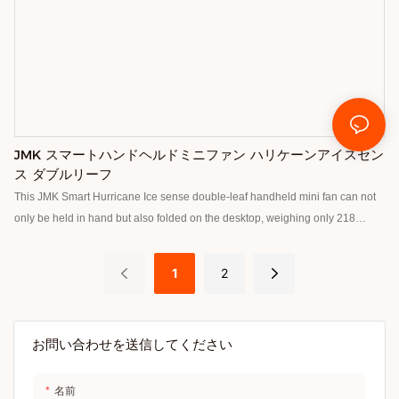
JMK スマートハンドヘルドミニファン ハリケーンアイスセン
ス ダブルリーフ
This JMK Smart Hurricane Ice sense double-leaf handheld mini fan can not
only be held in hand but also folded on the desktop, weighing only 218
grams, it can be used as a neck fan or travel without weight burden, double-
layer 7-leaf fan has strong wind, uses new energy technology and has a long
1
2
life, the external light design is very fashionable, and the use of colorful
lights, beautiful and use.( Smart speaker , Smart wireless charger, Smart
lamp, Fans, Diffuser, Humidifier, Purifier, and Heater ) more than 14 years
お問い合わせを送信してください
名前