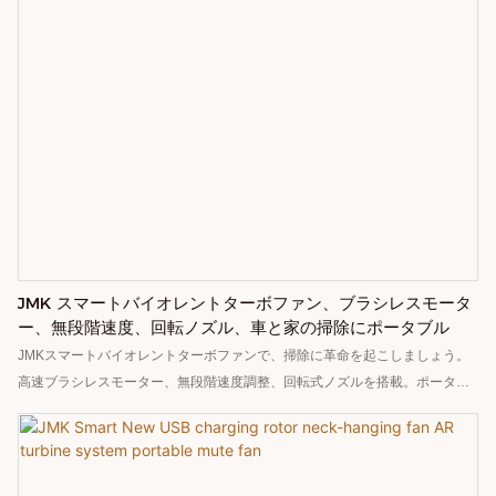
JMK スマートバイオレントターボファン、ブラシレスモータ
ー、無段階速度、回転ノズル、車と家の掃除にポータブル
JMKスマートバイオレントターボファンで、掃除に革命を起こしましょう。
高速ブラシレスモーター、無段階速度調整、回転式ノズルを搭載。ポータブ
ルで多機能な本製品は、車内、家庭、屋外での除塵に最適です。自動車、家
電製品、そして掃除のあらゆる分野に最適です。