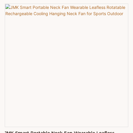
The left and right rotors are designed, the wind direction can be rotated, and
the wind can be exhausted in all directions. The wind power is five times that
of the turbine blades by using the AR hurricane motor, the AR turbine cold air
system and the jet blades. The strong hurricane-negative pressure
circulating airflow is the same, and the new generation AR turbine hurricane
system has stronger wind power and faster cooling
JMK Smart Portable Neck Fan Wearable Leafless