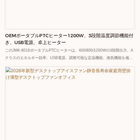
OEMポータブルPTCヒーター1200W、3段階温度調節機能付
き、USB電源、卓上ヒーター
このJMK-8016ポータブルPTCヒーターは、400/800/1200Wの3段階出力、A
クラスのエネルギー効率、USB電源、調整可能な定温機能、換気機能を備え
ています。ABS素材、CE/ROHS/FCC認証取得済み、持ち運び可能な卓上型
で、スクリーン印刷/レーザー印刷/UV印刷によるロゴ印刷に対応しており、
OEMによるカスタマイズも可能です。家庭、車内、商業施設など様々なシー
ンに適しています。