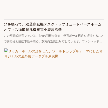
頭を振って、双葉扇風機デスクトップミュートベースホーム
オフィス循環扇風機充電小型扇風機
この双頭式静音ファンは、4枚の羽根を備え、垂直ポール構造を拡張すること
で安定性と耐落下性を高め、双方向送風に対応しています。ファンヘッドは
上下360度、左右135度まで回転・振振が可能で、3段階の風量調節機能を搭
載。最大送風距離は4メートルで、家全体の空気循環を効果的に促進します。
また、3段階のナイトライトモードを搭載し、6000mAhの大容量バッテリー
を内蔵。バッテリー駆動時間は最大7時間です。