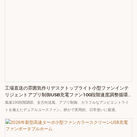
工場直送の雰囲気作りデスクトップライト小型ファンインテ
リジェントアプリ制御USB充電ファン100段階速度調整循環
ファン
風速100段階調節、全方向送風、アプリ制御、カラフルなアンビエントライ
トを備えたデュアルユースファン。静かで実用的、日常使いに最適。