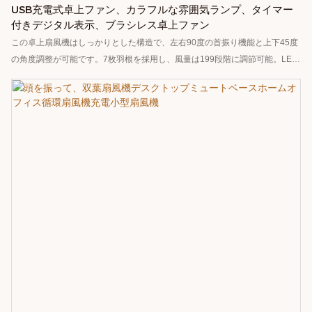
USB充電式卓上ファン、カラフルな雰囲気ランプ、タイマー
付きデジタル表示、ブラシレス卓上ファン
この卓上扇風機はしっかりとした構造で、左右90度の首振り機能と上下45度
の角度調整が可能です。7枚羽根を採用し、風量は199段階に調節可能。LED
デジタルスクリーンとアンビエントライトも搭載しています。内蔵の
6000mAh大容量バッテリーは3時間でフル充電でき、最長12時間の連続使用
が可能です。風量も強く、バッテリー寿命も長いため、家庭やオフィスでの
使用に最適です。