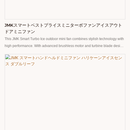
JMKスマートベストプライスミニターボファンアイスアウト
ドアミニファン
This JMK Smart Turbo Ice outdoor mini fan combines stylish technology with
high performance. With advanced brushless motor and turbine blade design,
the Mini Fan can rotate up to 10,000 times per second and bring strong wind
speed experience, up to 10 meters per second, to meet your cooling needs
in various scenarios. Built-in 4000mAh large-capacity battery, the battery life
is up to 10 hours, so that cool and lasting. 100 gear wind speed adjustment,
fine control of wind size, adapt to different environments and personal
preferences. The body weighs only 209 grams, light and portable, whether it
is outdoor activities or daily use without weight burden( Smart speaker ,
Smart wireless charger, Smart lamp, Fans, Diffuser, Humidifier, Purifier, and
Heater ) more than 14 years