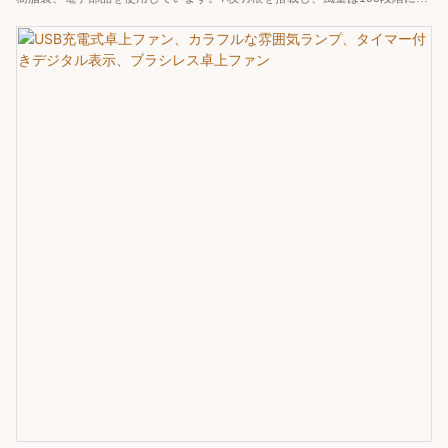
整可能。送風距離は15メートル、動作音はわずか20dBです。アプリによるス
マート制御に対応し、4000mAhのバッテリーを内蔵。バッテリー駆動時間は
6～8時間、定格電圧はDC5V/1A、定格電力は5Wです。