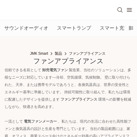
サウンドオーディオ
スマートランプ
スマート充電器
JMK Smart
製品
ファンアプライアンス
ファンアプライアンス
信頼できる名前として
卸売電気ファン
製造業、当社のソリューションは、多
様なニーズに対応しています—冷却、空気循環、気候制御。 壁に取り付けら
れた、天井、または携帯モデルであろうと、各換気器具は、世界の安全性と
エネルギー基準に準拠しています。 持続可能性に取り組んで、私たちは環境
に配慮したデザインを提供します
ファンアプライアンス
環境への影響を軽減
しながら、快適さを高めます。
一流として
電気ファンメーカー
、私たちは、現代の生活に合わせた高性能フ
ァンと換気器具の設計と生産を専門としています。 当社の製品範囲には、家
庭、オフィス、商業スペース向けのエネルギー効率の高いアプライアンスフ