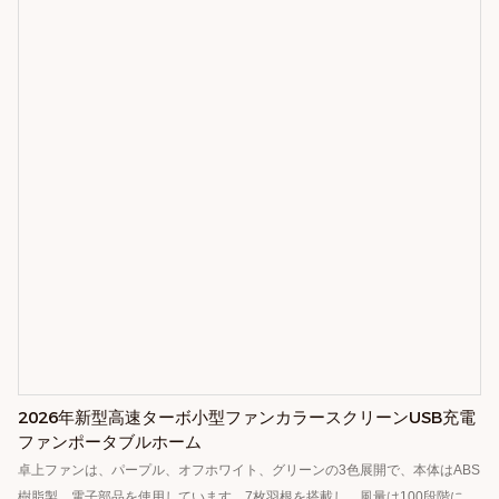
2026年新型高速ターボ小型ファンカラースクリーンUSB充電
ファンポータブルホーム
卓上ファンは、パープル、オフホワイト、グリーンの3色展開で、本体はABS
樹脂製、電子部品を使用しています。7枚羽根を搭載し、風量は100段階に調