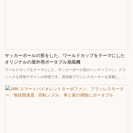
サッカーボールの形をした、ワールドカップをテーマにした
オリジナルの屋外用ポータブル扇風機
ワールドカップをテーマにした、サッカーボール型のハンディファン。クラ
シックな球形デザインが特徴です。高性能ブラシレスモーターを搭載し、風
速は9.0以上、100段階の風量調節が可能です。内蔵の5000mAhバッテリーは
最大180分間の使用が可能で、デジタル電源表示とマルチ充電に対応してい
ます。重量はわずか257gと軽量で持ち運びやすく、夏の涼をとるための便利
なアイテムとしてだけでなく、サッカーファンへのクリエイティブな記念品
としても最適です。