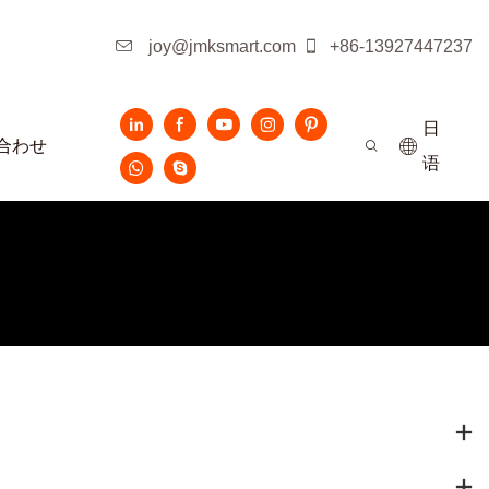
joy@jmksmart.com
+86-13927447237
日
合わせ
语