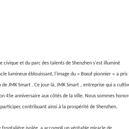
ce civique et du parc des talents de Shenzhen s'est illuminé
«
»
le lumineux éblouissant, l'image du
Bœuf pionnier
a pris 
,
n de
JMK Smart
. Ce jour-là,
JMK Smart
entreprise qui a cultiv
son 45e anniversaire aux côtés de la ville. Nous sommes honor
articiper, contribuant ainsi à la prospérité de Shenzhen.
rontalière isolée, a accompli un véritable miracle de