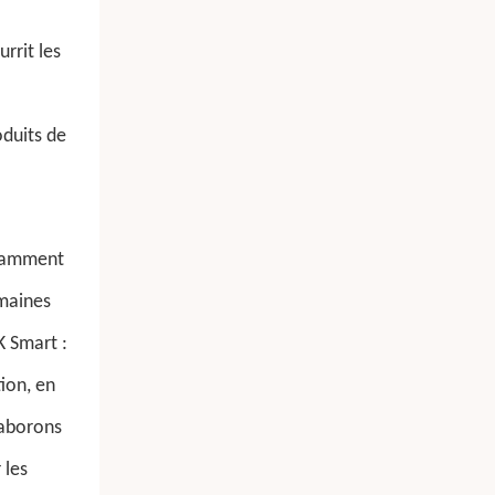
rrit les
oduits de
stamment
omaines
K Smart :
ion, en
laborons
 les