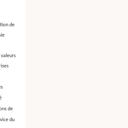
ation de
aie
 valeurs
ises
és
é
ons de
rvice du