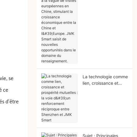
vague de visites
européennes en
Chine, stimulant la
croissance
économique entre la
Chine et l'Europe. JMK
Smart saisit de
nouvelles opportunités
dans le domaine du
renseignement.
La technologie comme
vie, se
lien, croissance et
prospérité mutuelles :
é ce
la voie d'un
és d'être
renforcement
réciproque entre
Shenzhen et JMK
Smart
Sujet : Principales