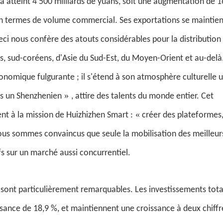
a atteint 4 500 milliards de yuans, soit une augmentation de 1
e en termes de volume commercial. Ses exportations se maintie
ci nous confère des atouts considérables pour la distribution
s, sud-coréens, d'Asie du Sud-Est, du Moyen-Orient et au-delà
conomique fulgurante ; il s'étend à son atmosphère culturelle 
»
tes un Shenzhenien
, attire des talents du monde entier. Cet
«
nt à la mission de Huizhizhen Smart :
créer des plateformes
us sommes convaincus que seule la mobilisation des meilleurs
fs sur un marché aussi concurrentiel.
sont particulièrement remarquables. Les investissements tot
ssance de 18,9 %, et maintiennent une croissance à deux chiffr