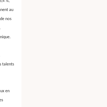
6,4 %,
nnent au
 de nos
.
unique.
,
 talents
aux en
es