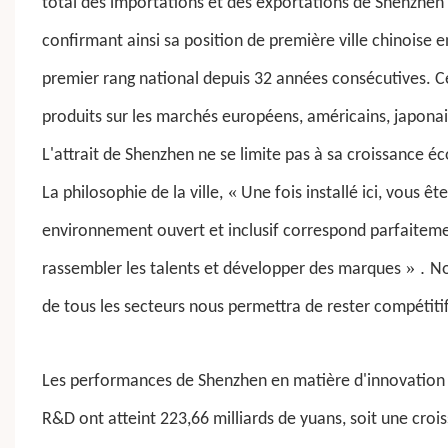
total des importations et des exportations de Shenzhen 
confirmant ainsi sa position de première ville chinois
premier rang national depuis 32 années consécutives. Ce
produits sur les marchés européens, américains, japonai
L'attrait de Shenzhen ne se limite pas à sa croissance é
«
La philosophie de la ville,
Une fois installé ici, vous ê
environnement ouvert et inclusif correspond parfaiteme
»
.
rassembler les talents et développer des marques
No
de tous les secteurs nous permettra de rester compétiti
Les performances de Shenzhen en matière d'innovation 
R&D ont atteint 223,66 milliards de yuans, soit une croi