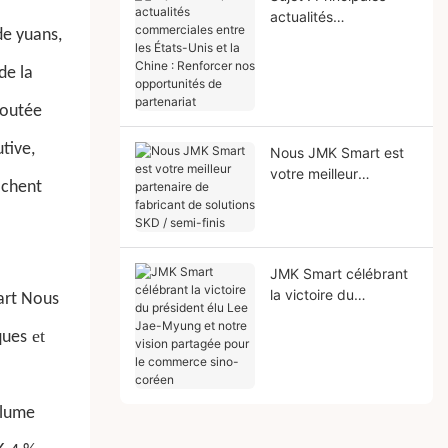
actualités
de yuans,
commerciales entre
les États-Unis et la
de la
Chine : Renforcer nos
opportunités de
ajoutée
partenariat
tive,
Nous JMK Smart est
votre meilleur
achent
partenaire de
fabricant de solutions
SKD / semi-finis
JMK Smart célébrant
la victoire du
rt
Nous
président élu Lee Jae-
et
Myung et notre vision
ques
partagée pour le
commerce sino-
coréen
olume