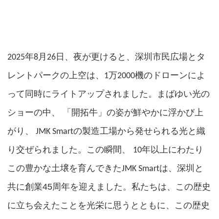
2025年8月26日、夜が更けると、深圳市民広場とタ
レントパークの上空は、1万2000機のドローンによ
って同時にライトアップされました。まばゆい光の
「
」
の姿
ショーの中、
開拓牛
が鮮やかに浮かび上
がり、
JMK Smart
の製造工場から発せられる光と織
り交ぜられました。この瞬間
、
10年以上にわたり
、
深圳と
この豊かな土壌を育んできたJMK Smartは
共に創業45周年を迎えまし
た
。私たちは、この歴史
に立ち会えたことを光栄に思うとともに、この歴史