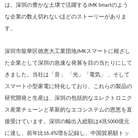
は、深圳の豊かな土壌で活躍する
JMK Smart
のよう
な企業の数え切れないほどのストーリーがありま
す。
深圳市龍華区徳恵大工業団地
JMKスマート
に根ざし
た企業として
深圳の急速な発展を目の当たりにして
「
「
」「
」
、
きました。当社は
音」
光
電気
そして
スマート小型家電に特化しており、これらの製品の
研究開発と生産は、深圳の包括的なエレクトロニク
ス産業チェーンと革新的なエコシステムの恩恵を直
接受けています。深圳の輸出入総額は4兆5000億元
に達し、前年比16.4%増を記録し、中国貿易額トッ