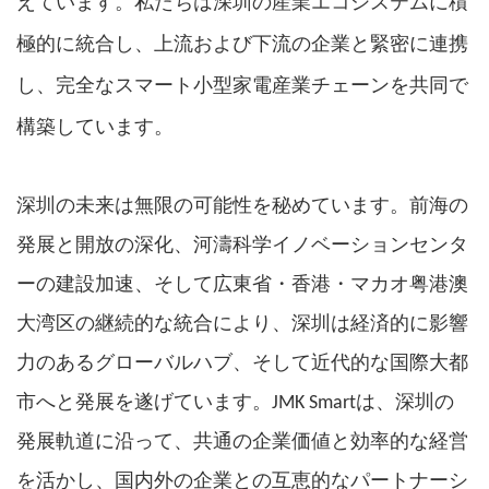
私
は
深圳
えています。
たち
の産業エコシステムに積
極的に統合し、上流および下流の企業と緊密に連携
し、完全なスマート小型家電産業チェーンを共同で
構築しています。
深圳の未来は無限の可能性を秘めています。前海の
発展と開放の深化、河濤科学イノベーションセンタ
ーの建設加速、そして広東省・香港・マカオ粤港澳
大湾区の継続的な統合により、深圳は経済的に影響
力のあるグローバルハブ、そして近代的な国際大都
市へと発展を遂げています。JMK
Smartは
、深圳の
発展軌道に沿って、共通の企業価値と効率的な経営
を活かし、国内外の企業との互恵的なパートナーシ