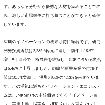
す
。あらゆる分野から優秀な人材を集めることでの
み、激しい市場競争に打ち勝つことができると確信
しています。
深圳のイノベーションの成果は特に顕著です。研究
開発投資総額は2,236.6億元に達し、前年比18.9%
増、9年連続で二桁成長を維持し、GDPに占める割合
は6.46%に上昇しました。戦略的新興産業の付加価
値は10.5%増加し、深圳のGDPの42.3%を占めていま
す。この活気に満ちたイノベーション・エコシステ
「
ムは、JMK Smartの中核価値である
イノベーショ
」
を育んでいま
ン、実用主義、誠実さ、相互成功