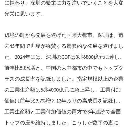
に携わり、深圳の繁栄に力を注いでいくことを大変
光栄に思います。
辺境の町から発展を遂げた国際大都市、深圳は、過
去45年間で世界が称賛する驚異的な発展を遂げまし
た。2024年には、深圳のGDPは3兆6800億元に達し、
、
前年比5.8%増と
中国の大中都市の中でもトップク
ラスの成長率を記録しました。指定規模以上の企業
の工業生産額は5兆4000億元に急上昇し、工業付加
記録
、
価値は前年比9.7%増と13年ぶりの高成長を
し
工業生産額と工業付加価値の両方で3年連続で全国
トップの座を維持しました。こうした数字の裏に