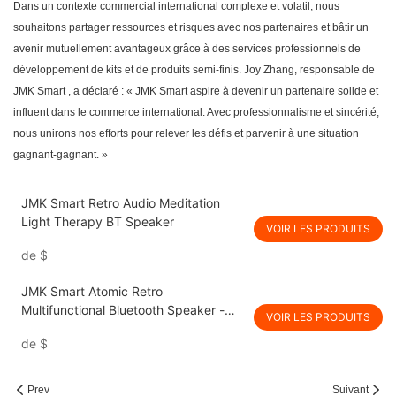
Dans un contexte commercial international complexe et volatil, nous
souhaitons partager ressources et risques avec nos partenaires et bâtir un
avenir mutuellement avantageux grâce à des services professionnels de
développement de kits et de produits semi-finis. Joy Zhang, responsable de
JMK Smart
, a déclaré : «
JMK Smart
aspire à devenir un partenaire solide et
influent dans le commerce international. Avec professionnalisme et sincérité,
nous unirons nos efforts pour relever les défis et parvenir à une situation
gagnant-gagnant. »
JMK Smart Retro Audio Meditation
Light Therapy BT Speaker
VOIR LES PRODUITS
de
$
JMK Smart Atomic Retro
Multifunctional Bluetooth Speaker -
VOIR LES PRODUITS
Vintage Black Glue Design for Home &
de
$
Office
Prev
Suivant