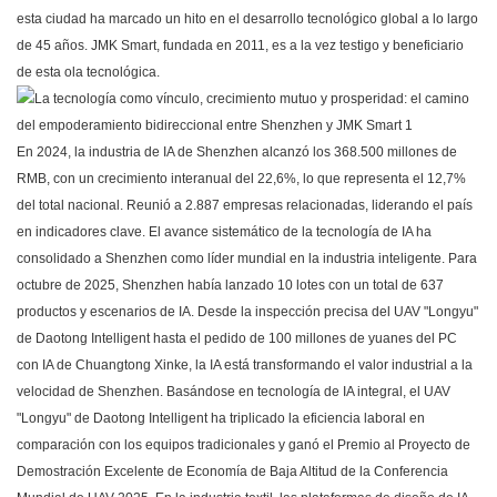
esta ciudad ha marcado un hito en el desarrollo tecnológico global a lo largo
de 45 años. JMK Smart, fundada en 2011, es a la vez testigo y beneficiario
de esta ola tecnológica.
En 2024, la industria de IA de Shenzhen alcanzó los 368.500 millones de
RMB, con un crecimiento interanual del 22,6%, lo que representa el 12,7%
del total nacional. Reunió a 2.887 empresas relacionadas, liderando el país
en indicadores clave. El avance sistemático de la tecnología de IA ha
consolidado a Shenzhen como líder mundial en la industria inteligente. Para
octubre de 2025, Shenzhen había lanzado 10 lotes con un total de 637
productos y escenarios de IA. Desde la inspección precisa del UAV "Longyu"
de Daotong Intelligent hasta el pedido de 100 millones de yuanes del PC
con IA de Chuangtong Xinke, la IA está transformando el valor industrial a la
velocidad de Shenzhen. Basándose en tecnología de IA integral, el UAV
"Longyu" de Daotong Intelligent ha triplicado la eficiencia laboral en
comparación con los equipos tradicionales y ganó el Premio al Proyecto de
Demostración Excelente de Economía de Baja Altitud de la Conferencia