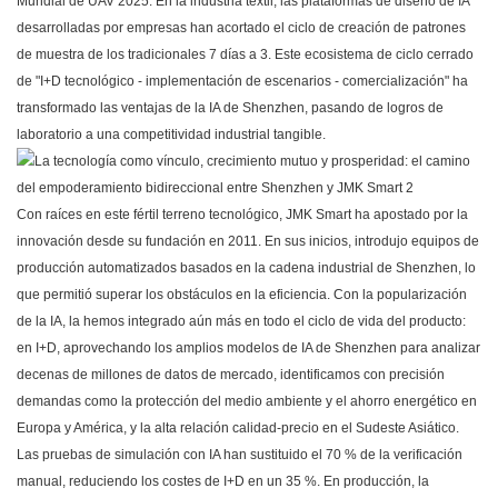
Mundial de UAV 2025. En la industria textil, las plataformas de diseño de IA
desarrolladas por empresas han acortado el ciclo de creación de patrones
de muestra de los tradicionales 7 días a 3. Este ecosistema de ciclo cerrado
de "I+D tecnológico - implementación de escenarios - comercialización" ha
transformado las ventajas de la IA de Shenzhen, pasando de logros de
laboratorio a una competitividad industrial tangible.
Con raíces en este fértil terreno tecnológico,
JMK Smart
ha apostado por la
innovación desde su fundación en 2011. En sus inicios, introdujo equipos de
producción automatizados basados ​​en la cadena industrial de Shenzhen, lo
que permitió superar los obstáculos en la eficiencia. Con la popularización
de la IA, la hemos integrado aún más en todo el ciclo de vida del producto:
en I+D, aprovechando los amplios modelos de IA de Shenzhen para analizar
decenas de millones de datos de mercado, identificamos con precisión
demandas como la protección del medio ambiente y el ahorro energético en
Europa y América, y la alta relación calidad-precio en el Sudeste Asiático.
Las pruebas de simulación con IA han sustituido el 70 % de la verificación
manual, reduciendo los costes de I+D en un 35 %. En producción, la