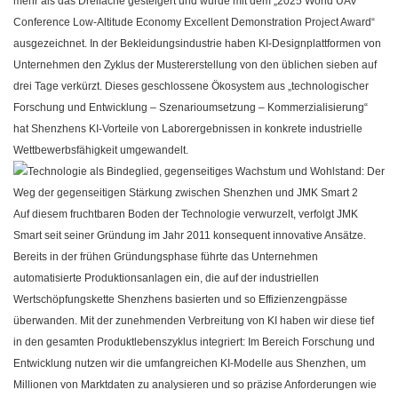
mehr als das Dreifache gesteigert und wurde mit dem „2025 World UAV
Conference Low-Altitude Economy Excellent Demonstration Project Award“
ausgezeichnet. In der Bekleidungsindustrie haben KI-Designplattformen von
Unternehmen den Zyklus der Mustererstellung von den üblichen sieben auf
drei Tage verkürzt. Dieses geschlossene Ökosystem aus „technologischer
Forschung und Entwicklung – Szenarioumsetzung – Kommerzialisierung“
hat Shenzhens KI-Vorteile von Laborergebnissen in konkrete industrielle
Wettbewerbsfähigkeit umgewandelt.
Auf diesem fruchtbaren Boden der Technologie verwurzelt, verfolgt
JMK
Smart
seit seiner Gründung im Jahr 2011 konsequent innovative Ansätze.
Bereits in der frühen Gründungsphase führte das Unternehmen
automatisierte Produktionsanlagen ein, die auf der industriellen
Wertschöpfungskette Shenzhens basierten und so Effizienzengpässe
überwanden. Mit der zunehmenden Verbreitung von KI haben wir diese tief
in den gesamten Produktlebenszyklus integriert: Im Bereich Forschung und
Entwicklung nutzen wir die umfangreichen KI-Modelle aus Shenzhen, um
Millionen von Marktdaten zu analysieren und so präzise Anforderungen wie