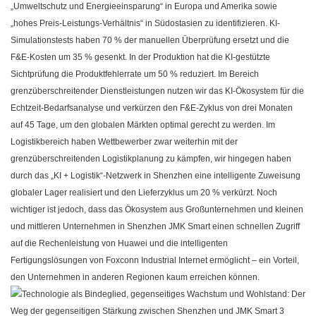
„Umweltschutz und Energieeinsparung“ in Europa und Amerika sowie
„hohes Preis-Leistungs-Verhältnis“ in Südostasien zu identifizieren. KI-
Simulationstests haben 70 % der manuellen Überprüfung ersetzt und die
F&E-Kosten um 35 % gesenkt. In der Produktion hat die KI-gestützte
Sichtprüfung die Produktfehlerrate um 50 % reduziert. Im Bereich
grenzüberschreitender Dienstleistungen nutzen wir das KI-Ökosystem für die
Echtzeit-Bedarfsanalyse und verkürzen den F&E-Zyklus von drei Monaten
auf 45 Tage, um den globalen Märkten optimal gerecht zu werden. Im
Logistikbereich haben Wettbewerber zwar weiterhin mit der
grenzüberschreitenden Logistikplanung zu kämpfen, wir hingegen haben
durch das „KI + Logistik“-Netzwerk in Shenzhen eine intelligente Zuweisung
globaler Lager realisiert und den Lieferzyklus um 20 % verkürzt. Noch
wichtiger ist jedoch, dass das Ökosystem aus Großunternehmen und kleinen
und mittleren Unternehmen in Shenzhen
JMK Smart
einen schnellen Zugriff
auf die Rechenleistung von Huawei und die intelligenten
Fertigungslösungen von Foxconn Industrial Internet ermöglicht – ein Vorteil,
den Unternehmen in anderen Regionen kaum erreichen können.