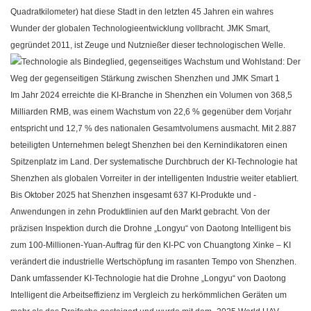
Quadratkilometer) hat diese Stadt in den letzten 45 Jahren ein wahres
Wunder der globalen Technologieentwicklung vollbracht. JMK Smart,
gegründet 2011, ist Zeuge und Nutznießer dieser technologischen Welle.
Im Jahr 2024 erreichte die KI-Branche in Shenzhen ein Volumen von 368,5
Milliarden RMB, was einem Wachstum von 22,6 % gegenüber dem Vorjahr
entspricht und 12,7 % des nationalen Gesamtvolumens ausmacht. Mit 2.887
beteiligten Unternehmen belegt Shenzhen bei den Kernindikatoren einen
Spitzenplatz im Land. Der systematische Durchbruch der KI-Technologie hat
Shenzhen als globalen Vorreiter in der intelligenten Industrie weiter etabliert.
Bis Oktober 2025 hat Shenzhen insgesamt 637 KI-Produkte und -
Anwendungen in zehn Produktlinien auf den Markt gebracht. Von der
präzisen Inspektion durch die Drohne „Longyu“ von Daotong Intelligent bis
zum 100-Millionen-Yuan-Auftrag für den KI-PC von Chuangtong Xinke – KI
verändert die industrielle Wertschöpfung im rasanten Tempo von Shenzhen.
Dank umfassender KI-Technologie hat die Drohne „Longyu“ von Daotong
Intelligent die Arbeitseffizienz im Vergleich zu herkömmlichen Geräten um