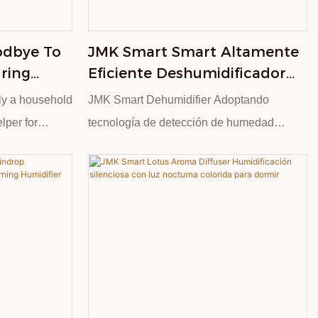
configurar
función de difusión de aceites esenciales
 control
es un cambio radical, ya que le permite
odbye To
JMK Smart Smart Altamente
ilmente sin
dispersar sus fragancias favoritas por toda
ring
Eficiente Deshumidificador
lice en casa o
la habitación, mejorando la relajación y
ity
Bajo Ruido Con Pantalla LED
eriencia
creando una atmósfera de spa en casa.
ely a household
JMK Smart Dehumidifier Adoptando
fier Is
Grande Para Uso Doméstico
elper for
tecnología de detección de humedad
 Damp air is
inteligente, puede reducir rápidamente la
sant odors,
humedad interior y lidiar efectivamente con
 furniture
los problemas de humedad en la
r
temporada de lluvias. También hay una
 effectively
función de descongelación automática. El
 creating a
sonido del deshumidificador es tranquilo y
ng and working
el nivel de decibelios es más bajo que el
act
del entorno de la biblioteca, de modo que