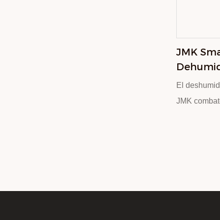
en el diseño
mezcla sin 
moderna del h
JMK Sm
panel fronta
Dehumidi
incluye una 
Smart Po
una fácil s
El deshumid
Dehumid
una operació
JMK combate
con tecnolog
operación ca
entornos res
presenta un
capacidad (vi
imagen) y ad
un mantenim