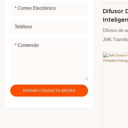
fragancias y
Correo Electrónico
Difusor
para diverso
Intelige
admite pers
Teléfono
7 Luces 
cuenta con l
Difusor de 
Remoto Y
RoHS, garan
JMK Transfor
Automáti
Contenido
durabilidad.
de aroma de
Casa.
JMK. Cuenta 
similar a un
con degradad
remoto intel
ENVIAR CONSULTA AHORA
temporizació
difunde la f
creando una 
Ideal para 