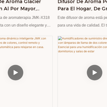
De Aroma Glacier
Difusor De Aroma Po
 Al Por Mayor,
Para El Hogar, De G
 Colorido, Uso
Capacidad Y Bajo Ru
a de aromaterapia JMK-X318
Este difusor de aroma está p
o Tranquilo, Difusor
120 Ml
ta con un diseño elegante y
para una vida de calidad. El
es Esenciales Y
color blanco y negro.
agua de gran capacidad de 1
cador En Uno.
on materiales ABS y PP,
adecuado para un uso prolo
 acabado impecable. Incorpora
modos duales de niebla liger
ental con degradado de siete
rápido se pueden cambiar s
 delicado dispositivo de
necesario. Admite la adición 
 Funciona con bajo nivel de
esenciales, que se atomizan
uye un sistema de apagado
uniformemente mediante on
or falta de agua y almohadillas
ultrasónicas para liberar ing
tes en las patas. Ofrece
activos, lo que facilita la cre
 humidificación, difusión de
espacio aromático personaliz