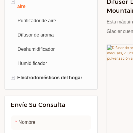
Difusor 
-
aire
Mountain
Ventilador de mano
Ambiente
Purificador de aire
Esta máquin
Ventilador de escritorio
Doméstic
Glacier cuen
Difusor de aroma
De Aceit
Fanático del campamento al aire
opciones de 
Humidifi
libre
Deshumidificador
Fabricada c
presenta un
Humidificador
una luz ambi
+
Electrodomésticos del hogar
colores y un
atomización.
Aspiradora
ruido e incl
Envíe Su Consulta
Asesino de mosquitos eléctricos
automático p
antideslizan
Nombre
funciones de