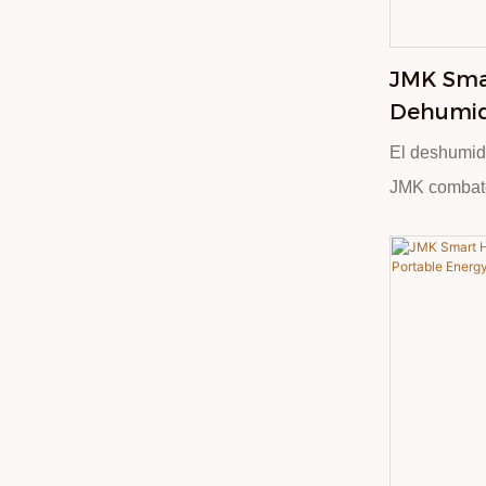
sectores de 
y bienestar.
JMK Sm
Dehumidi
Portable
El deshumid
Dehumidi
JMK combate
con tecnolog
operación ca
entornos res
presenta un
capacidad (vi
imagen) y ad
un mantenim
diseño blanc