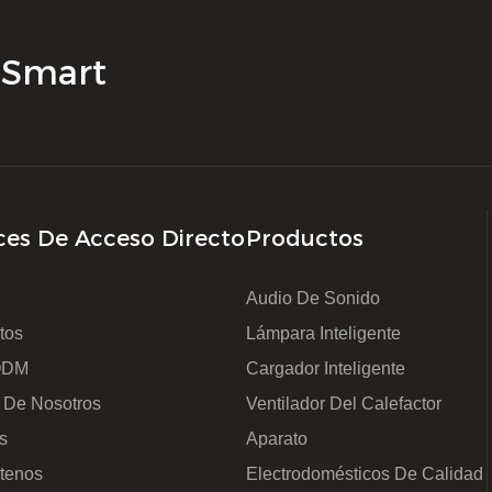
powerful assistant against 
o minimalista, que se muestra
immersive natural atmospher
bring you a h
 limpio de la imagen, se
with seven-color ambient ligh
K Smart
problemas con la decoración
switch colors at will and easi
ogar. La interfaz intuitiva del
various scene needs such a
l (resaltada en primeros planos)
living rooms and offices. The
pantalla de humedad clara y
capacity open water tank can
elección de modo, asegurando
opened with a light touch to 
ces De Acceso Directo
Productos
n fácil de usar
the same time, it can be used
essential oils for aromathera
Audio De Sonido
both humidification and fragr
tos
Lámpara Inteligente
In terms of safety, the anti-sli
ODM
Cargador Inteligente
the bottom ensure a stable p
 De Nosotros
Ventilador Del Calefactor
the intelligent anti-dry-burni
s
Aparato
provides all-round protection
tenos
Electrodomésticos De Calidad