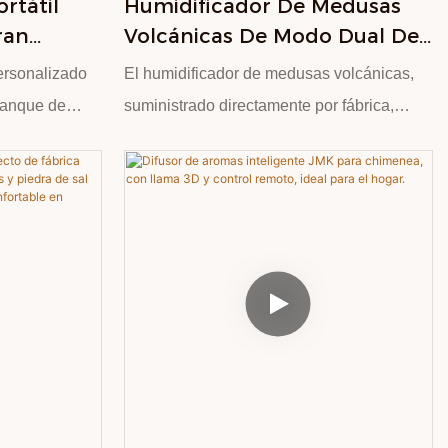
rtátil
Humidificador De Medusas
ran
Volcánicas De Modo Dual De
ido, De
Calidad, Suministro Directo
ersonalizado
El humidificador de medusas volcánicas,
De Fábrica, Con Luces De
 tanque de
suministrado directamente por fábrica,
Siete Colores, Adecuado Para
20 ml es
combina practicidad y diversión. La forma
Dormitorios Y Estudios.
ngado. Los
volcánica de la parte inferior se combina
a y rociado
con la dinámica "medusa" de la parte
egún sea
superior. El tanque de agua abierto de 300
de aceites
ml es conveniente para agregar agua para
limpiar y también se puede usar para
das
agregar aceites esenciales para dar
redientes
fragancia. Se pueden cambiar dos modos
ación de un
de pulverización a voluntad: pulverización
ado. El
directa para una humidificación rápida,