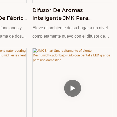
es modos de
pulverización de medusas que puede
Difusor De Aromas
lto y luz de
bailar al ritmo de la música y la pastilla
De Fábrica
Inteligente JMK Para
ombinada con la
dinámica mantiene la niebla de agua
lama De
Chimenea, Con Llama 3D Y
ada tanto para
sincronizada con la melodía. El ajuste
 funciones y
Eleve el ambiente de su hogar a un nivel
a De Sal
Control Remoto, Ideal Para El
biente. El
automático de la altura del aerosol,
llama de dos
completamente nuevo con el difusor de
Hogar.
e solo 40
combinado con las luces de siete colores,
sfera cálida.
aroma para chimenea inteligente JMK.
fortable
terrumpe su
agrega más atmósfera al proceso de
on el aceite
Cuenta con un efecto de llama realista en
las De
ua abierto se
humidificación. El control remoto controla
aporta una
3D increíblemente realista que imita el
. La
con precisión la atomización, el tiempo (4/8
ante. Tiene una
suave parpadeo de la leña real encendida,
 la parte
horas), la fuente de luz y el modo, y es fácil
nción de
infundiendo instantáneamente cualquier
Toda la
de operar. Ya sea para relajarse en el
 conveniente.
espacio con un brillo cálido y acogedor.
s, lo que la
dormitorio o para trabajar en el estudio,
260 mililitros
Equipado con un cómodo control remoto,
cionamiento es
puede aportar humedad y diversión.
nar y limpiar.
puede ajustar la configuración sin esfuerzo
ón de 2 horas,
desde la comodidad de su sofá o cama. La