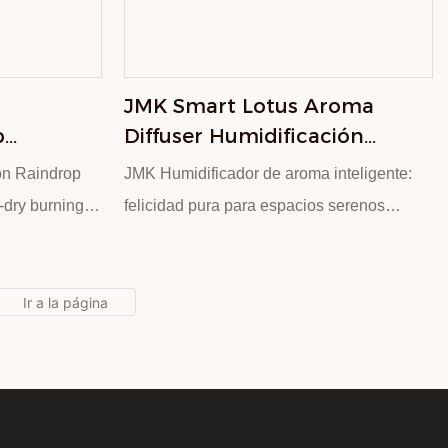
too much
no perturbe la rutina del hogar.
y corner in the
ification
Equipado con 2 niveles de pantalla
JMK Smart Lotus Aroma
educe indoor
inteligente de ajuste y visualización de la
p
Diffuser Humidificación
from getting
humedad, para satisfacer las necesidades
t And
Silenciosa Con Luz Nocturna
ture from
de diferentes escenarios, como el
on Raindrop
JMK Humidificador de aroma inteligente:
midifier
Colorida Para Dormir
saying
dormitorio, la sala de estar, etc. Con luz de
-dry burning
felicidad pura para espacios serenos
rought by
sueño de gradiente de 7 colores, para crear
Eleve su entorno con nuestro sistema de
0ml large-
una atmósfera romántica, acompañada de
lation
humidificación de difusión de aroma 2 - in -
 choosing a
tu tranquilidad para dormir. El cuerpo
t and anti-dry
1 , diseñado para crear atmósferas
fortable
blanco minimalista está integrado en el
calmantes.
 functions,
diseño moderno del hogar, haciendo que
 unique
Diseño de loto de nieve con alta estética.
et running
sequedad y comodidad a su alcance
mulating the
Con Whisper - Operación tranquila, este
become your
ings users an
elegante dispositivo libera fragancias