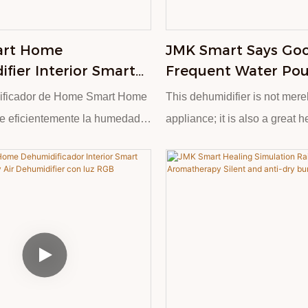
hostelería, comercio minorista
4 horas y 8 horas se pueden 
según sea necesario. Con un
art Home
JMK Smart Says Go
remoto, puedes ajustarlos fác
fier Interior Smart
Frequent Water Pou
levantarte. Ya sea que se uti
 Energy Saving Air
1400ml Large-Capac
en la oficina, brinda una exp
ificador de Home Smart Home
This dehumidifier is not mer
fier
Intelligent Dehumidi
agradable.
 eficientemente la humedad
appliance; it is also a great h
Silent And Efficient
ía de ahorro de energía y
enhancing the quality of life.
si silentada, ideal para
prone to mold growth, unplea
idenciales. Esta unidad
and can also cause damage to
 tanque de agua de gran
and electrical appliances. Ou
sible en la vista frontal de la
dehumidifiers can quickly and
mite un drenaje continuo para
remove moisture from the air,
iento sin problemas. Su
healthy and comfortable livi
o minimalista, que se muestra
environment for you. Its comp