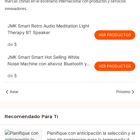
marcas chinas en el escenario internacional con productos y servicios
innovadores.
JMK Smart Retro Audio Meditation Light
Therapy BT Speaker
VER PRODUCTOS
de
$
JMK Smart Smart Hot Selling White
Noise Machine con altavoz Bluetooth y
VER PRODUCTOS
máquina de ayuda para dormir con
de
$
despertador para bebés & Adultos
Aviar
Próximo
Recomendado Para Ti
Planifique con anticipación la selección y el
plan de existencias para la temporada de