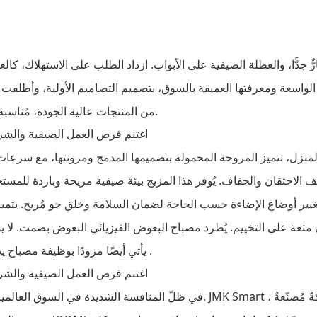
ّ جدًّا، والعطلة الصيفية على الأبواب. ازداد الطلب على الاستهلاك، كا
من المنتجات عالية الجودة، مُناسبة لعطلات الصيف، لتلبية الاحتياجات المتنوعة للعملاء حول العالم.
منزل، تتميز المروحة المحمولة بتصميمها المدمج ومرونتها، مع سرعات ريا
ف الاحتقان والجفاف. يُوفر هذا المزيج بيئة صيفية مريحة وباردة للمستخد
تغيير أوضاع الإضاءة حسب الحاجة لضمان السلامة وخلق جو مُريح. يت
متعة على التخييم. يُطرد مصباح البعوض الفيزيائي البعوض بصمت. لا
.
يأتي أيضًا مزودًا بوظيفة مصباح يدوي، مما يُحسّن تجربة المستخدم في الهواء الطلق بشكل شامل
، شركةٌ مُصنّعةٌ
JMK Smart
في ظلّ المنافسة الشديدة في السوق العالمية، تُعدّ العطلة الصيفية فترةً حاسمةً لنموّ أعمال التجارة الخارجية.