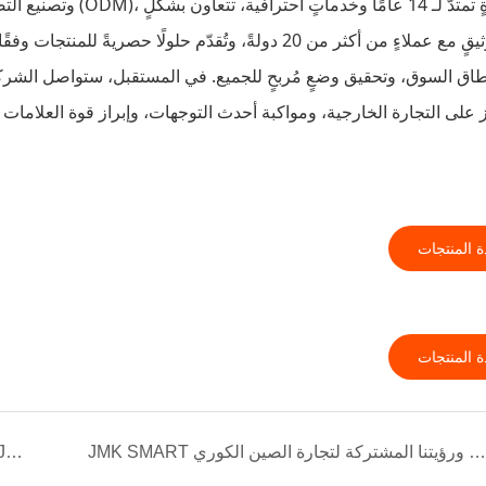
وثيقٍ مع عملاءٍ من أكثر من 20 دولةً، وتُقدّم حلولًا 
ز على التجارة الخارجية، ومواكبة أحدث التوجهات، وإبراز قوة العلامات
 المنتجات
 المنتجات
JMK SMART يحتفل بانتصار الرئيس المنتخب لي جاي ميونغ ورؤيتنا المشتركة لتجارة الصين الكوري
التنقل في Sino-U.S. التعريفة الجمركية: كيف تقوم JMksmart بالتعزيز الابتكار لتزدهر سوق الأجهزة العالمية