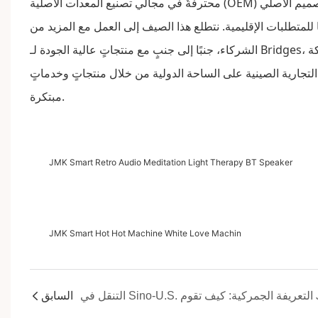
محترفةٌ في مجالَي تصنيع المعدات الأصلية (OEM) وتصنيع التصميم الأصلي (ODM)، بخبرةٍ تمتدّ لـ 14 عامًا وخدماتٍ احترافية، تتعاون بشكلٍ
حصريةً للمنتجات وفقًا للمتطلبات الإقليمية. نتطلع هذا الصيف إلى العمل مع المزيد من
الشركاء، جنبًا إلى جنبٍ مع منتجاتٍ عالية الجودة لـ Bridges، وتوسيع نطاق السوق، وتحقيق وضعٍ مُربحٍ للجميع. في المستقبل، ستواصل الشركة
 التجارية الصينية على الساحة الدولية من خلال منتجاتٍ وخدماتٍ
مبتكرة.
JMK Smart Retro Audio Meditation Light Therapy BT Speaker
JMK Smart Hot Hot Machine White Love Machin
السابق