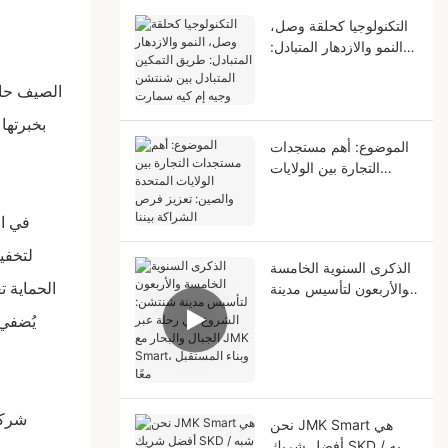
التكنولوجيا كحلقة وصل،
النمو والازدهار المتبادل:
طريق التمكين المتبادل
بين شنتشن وجيه إم كيه
الصيف حارٌ
سمارت
الموضوع: أهم مستجدات
التجارة بين الولايات
المتحدة والصين: تعزيز
فرص الشراكة بيننا
في ال
لتخفي
الذكرى السنوية الخامسة
الحماية 
والأربعون لتأسيس مدينة
شنتشن: الشروع في
يُضفي 
رحلة عبر الجبال والبحار
مع JMK Smart، وبناء
المستقبل معًا
نحن JMK Smart هي
أفضل شريك SKD / شبه