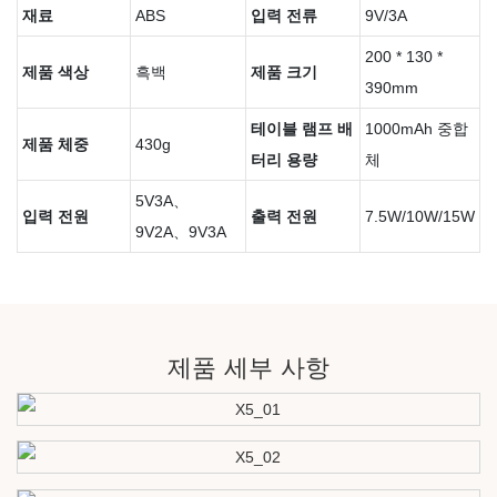
재료
ABS
입력 전류
9V/3A
200 * 130 *
제품 색상
흑백
제품 크기
390mm
테이블 램프 배
1000mAh 중합
제품 체중
430g
터리 용량
체
5V3A、
입력 전원
출력 전원
7.5W/10W/15W
9V2A、9V3A
제품 세부 사항