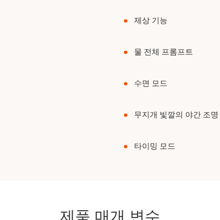
●
제상 기능
●
물 전체 프롬프트
●
수면 모드
●
무지개 빛깔의 야간 조
●
타이밍 모드
제품 매개 변수