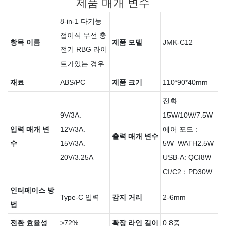
제품 매개 변수
8-in-1 다기능
접이식 무선 충
항목 이름
제품 모델
JMK-C12
전기 RBG 라이
트가있는 경우
재료
ABS/PC
제품 크기
110*90*40mm
전화
9V/3A.
15W/10W/7.5W
입력 매개 변
12V/3A.
에어 포드 :
출력 매개 변수
수
15V/3A.
5W WATH2.5W
20V/3.25A
USB-A: QCI8W
CI/C2：PD30W
인터페이스 방
Type-C 입력
감지 거리
2-6mm
법
전환 효율성
>72%
확장 라인 길이
0.8중