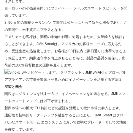
イズします。
ヨーロッパの小売業者向けにプライベート ラベルのスマート スピーカーを開
発しています。
3. 90 日間の関税クーリングオフ期間は私たちにとって新たな機会であり、こ
の期間中、米中貿易にプラスとなる。
アメリカのお客様は、関税の未知の影響に対処するため、大量輸入を検討す
ることができます。JMK
Smartは
、アメリカのお客様のニーズに応えるた
め、受注生産を迅速化します。お客様が90日以内に期日通りに出荷できるよ
う保証します。納期遵守率を向上させるとともに、製品の品質を確保し、出
荷前の100%品質検査の原則を遵守します。
展望と機会
関税はレジリエンスを試す一方で、イノベーションを加速させる。JMK
スマ
ート
のロードマップには以下が含まれる。
新興市場への拡大: EU 特許などの認証を活用して欧州市場に参入します。
適応性と技術的リーダーシップを融合することにより、
JMK Smart は
グロー
バルなスマートホーム エコシステムにおいて強靭なプレーヤーとしての地位
を確立しています。