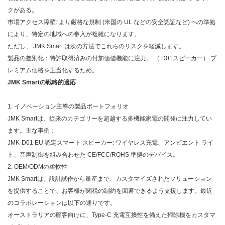
クがある。
市場アクセス障壁: より厳格な規制 (米国の UL などの安全認証など) への準拠
により、特定の地域への参入が複雑になります。
ただし、
JMK Smart は
次の方法でこれらのリスクを軽減します。
製品の差別化：特許取得済みの付加価値機能に注力。
（
D01スピーカー
）
プ
レミアム価格を正当化するため。
JMK Smartの戦略的適応
1. イノベーション主導の製品ポートフォリオ​​
JMK Smartは、
従来のカテゴリーを超越する多機能家電の開発に注力してい
ます。主な事例：
JMK-D01 EU 認定スマート スピーカー: ワイヤレス充電、アンビエント ライ
ト、音声制御を組み合わせた CE/FCC/ROHS 準拠のデバイス。
2. OEM/ODMの柔軟性​​
JMK Smartは、
設計試作から量産まで、カスタマイズされたソリューション
を提供することで、お客様が関税の制約を回避できるよう支援します。最近
のコラボレーションは以下の通りです。
オーストラリアの顧客向けに、Type-C 充電互換性を備えた掃除機をカスタマ