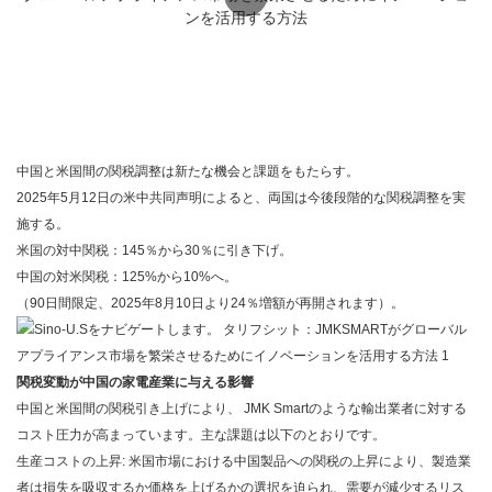
中国と米国間の関税調整は新たな機会と課題をもたらす。
2025年5月12日の米中共同声明によると、両国は今後段階的な関税調整を実
施する。
米国の対中関税：145％から30％に引き下げ。
中国の対米関税：125%から10%へ。
（90日間限定、2025年8月10日より24％増額が再開されます）。
関税変動が中国の家電産業に与える影響
中国と米国間の関税引き上げにより、
JMK Smart
のような輸出業者に対する
コスト圧力が高まっています。主な課題は以下のとおりです。
生産コストの上昇: 米国市場における中国製品への関税の上昇により、製造業
者は損失を吸収するか価格を上げるかの選択を迫られ、需要が減少するリス