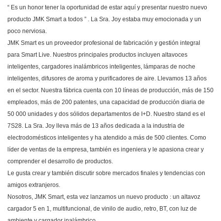
“
Es un honor tener la oportunidad de estar aquí y presentar nuestro nuevo
producto
JMK Smart
a todos
”
. La Sra. Joy estaba muy emocionada y un
poco nerviosa.
JMK Smart es un proveedor profesional de fabricación y gestión integral
para Smart Live. Nuestros principales productos incluyen altavoces
inteligentes, cargadores inalámbricos inteligentes, lámparas de noche
inteligentes, difusores de aroma y purificadores de aire. Llevamos 13 años
en el sector. Nuestra fábrica cuenta con 10 líneas de producción, más de 150
empleados, más de 200 patentes, una capacidad de producción diaria de
50 000 unidades y dos sólidos departamentos de I+D. Nuestro stand es el
7S28. La Sra. Joy lleva más de 13 años dedicada a la industria de
electrodomésticos inteligentes y ha atendido a más de 500 clientes. Como
líder de ventas de la empresa, también es ingeniera y le apasiona crear y
comprender el desarrollo de productos.
Le gusta crear y también discutir sobre mercados finales y tendencias con
amigos extranjeros.
Nosotros,
JMK Smart,
esta
vez lanzamos un nuevo producto
:
un altavoz
cargador 5 en 1, multifuncional, de vinilo de audio, retro, BT, con luz de
ambiente y cargador inalámbrico.