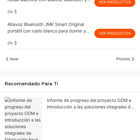
VER PRODUCTOS
máquina de ayuda para dormir con
de
$
despertador para bebés & Adultos
Altavoz Bluetooth JMK Smart Original
portátil con ruido blanco para dormir y
VER PRODUCTOS
batería alta
de
$
Aviar
Próximo
Recomendado Para Ti
Informe de progreso del proyecto ODM e
introducción a las soluciones integrales de
fabricación llave en mano.