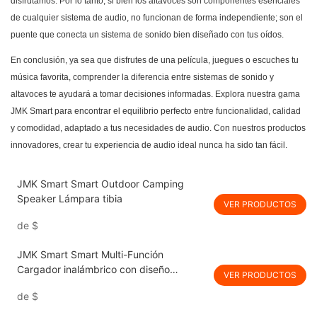
disfrutamos. Por lo tanto, si bien los altavoces son componentes esenciales
de cualquier sistema de audio, no funcionan de forma independiente; son el
puente que conecta un sistema de sonido bien diseñado con tus oídos.
En conclusión, ya sea que disfrutes de una película, juegues o escuches tu
música favorita, comprender la diferencia entre sistemas de sonido y
altavoces te ayudará a tomar decisiones informadas. Explora nuestra gama
JMK Smart
para encontrar el equilibrio perfecto entre funcionalidad, calidad
y comodidad, adaptado a tus necesidades de audio. Con nuestros productos
innovadores, crear tu experiencia de audio ideal nunca ha sido tan fácil.
JMK Smart Smart Outdoor Camping
Speaker Lámpara tibia
VER PRODUCTOS
de
$
JMK Smart Smart Multi-Función
Cargador inalámbrico con diseño
VER PRODUCTOS
plegable para viajes portátiles de ahorro
de
$
de espacio & 7 luces LED coloridas