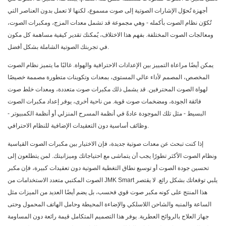
أجهزة تُحوّل الإشارات الصوتية إلى صوت مسموع، لكنها لا تعمل بدون العناصر التي
تُكوّن نظام الصوت بأكمله - وهي مجموعة قد تشمل معدات المزج، ومكبرات الصوت،
ومعالجات الصوت المختلفة. بفهم هذا الاختلاف، يُمكنك تقدير كيفية مساهمة كل مكون
في تجربتك الصوتية الشاملة بشكل أفضل.
يمكن أيضًا مراعاة التمييز بين الإعدادات الاحترافية والهواة. غالبًا ما يتميز نظام الصوت
المخصص، المصمم لأداء عالي المستوى، بمعدات وتكوينات متطورة مصممة خصيصًا
لهواة الصوت المحترفين. قد يشمل ذلك مكبرات صوت متعددة، ومعدات خلط صوت
فائقة الجودة، ومضخمات صوت قوية. من ناحية أخرى، يوفر إعداد مكبرات الصوت
البسيط - مثل تلك الموجودة عادةً في أنظمة المسرح المنزلي أو أنظمة الكمبيوتر -
وظائف أساسية دون التعقيدات الإضافية للنظام الاحترافي.
إذا كنت تبحث عن معدات صوتية جديدة، فإن الاختيار بين مكبرات الصوت القياسية
ونظام الصوت الأكثر تطورًا يجب أن يتماشى مع احتياجاتك وميزانيتك. لمن يتطلعون إلى
تحسين جودة الصوت أو توسيع نطاق التغطية الصوتية دون تعقيدات كبيرة، فإن مكبر
يلبي توقعاتك بشكل رائع. لا يقتصر
JMK Smart
الصوت المكتبي متعدد الاستخدامات من
هذا المنتج على كونه مكبر صوت قوي فحسب، بل يضم أيضًا العديد من الميزات مثل
الساعة والمنبه والشاحن اللاسلكي والإضاءة المحيطة وحامل الهاتف المحمول وحتى
جهاز العلاج بالروائح العطرية. يوفر هذا التصميم المتكامل قيمة رائعة دون المساومة