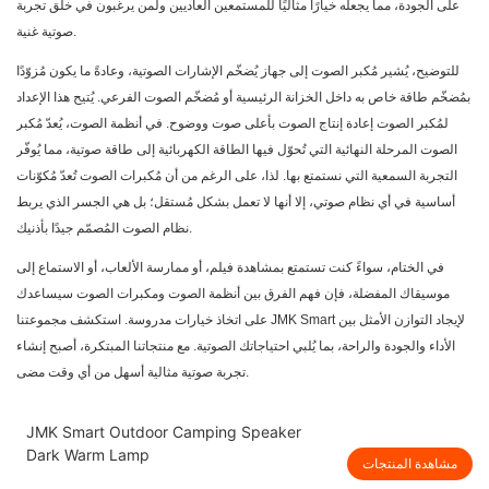
على الجودة، مما يجعله خيارًا مثاليًا للمستمعين العاديين ولمن يرغبون في خلق تجربة
صوتية غنية.
للتوضيح، يُشير مُكبر الصوت إلى جهاز يُضخّم الإشارات الصوتية، وعادةً ما يكون مُزوّدًا
بمُضخّم طاقة خاص به داخل الخزانة الرئيسية أو مُضخّم الصوت الفرعي. يُتيح هذا الإعداد
لمُكبر الصوت إعادة إنتاج الصوت بأعلى صوت ووضوح. في أنظمة الصوت، يُعدّ مُكبر
الصوت المرحلة النهائية التي تُحوّل فيها الطاقة الكهربائية إلى طاقة صوتية، مما يُوفّر
التجربة السمعية التي نستمتع بها. لذا، على الرغم من أن مُكبرات الصوت تُعدّ مُكوّنات
أساسية في أي نظام صوتي، إلا أنها لا تعمل بشكل مُستقل؛ بل هي الجسر الذي يربط
نظام الصوت المُصمّم جيدًا بأذنيك.
في الختام، سواءً كنت تستمتع بمشاهدة فيلم، أو ممارسة الألعاب، أو الاستماع إلى
موسيقاك المفضلة، فإن فهم الفرق بين أنظمة الصوت ومكبرات الصوت سيساعدك
لإيجاد التوازن الأمثل بين
JMK Smart
على اتخاذ خيارات مدروسة. استكشف مجموعتنا
الأداء والجودة والراحة، بما يُلبي احتياجاتك الصوتية. مع منتجاتنا المبتكرة، أصبح إنشاء
تجربة صوتية مثالية أسهل من أي وقت مضى.
JMK Smart Outdoor Camping Speaker
Dark Warm Lamp
مشاهدة المنتجات