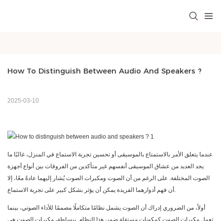
How To Distinguish Between Audio And Speakers ?
2025-03-10
عندما يتعلق الأمر بالاستمتاع بالموسيقى أو تحسين تجربة الاستماع في المنزل، غالبًا ما
يجد العديد من عشاق الموسيقى أنفسهم غير متأكدين من الفروقات بين أنواع أجهزة
الصوت المختلفة. على الرغم من أن الصوت ومكبرات الصوت يُشار إليهما عادةً معًا، إلا
أن فهم أدوارهما الفريدة يمكن أن يؤثر بشكل كبير على تجربة الاستماع.
أولاً، من الضروري إدراك أن الصوت يشمل نظامًا متكاملًا مصممًا للأداء الصوتي، بينما
تعمل مكبرات الصوت كمكونات مستقلة ضمن هذا النظام. ببساطة، مكبرات الصوت هي