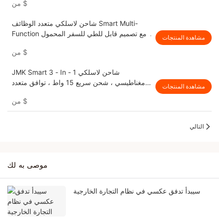
$
من
شاحن لاسلكي متعدد الوظائف Smart Multi-
Function مع تصميم قابل للطي للسفر المحمول
مشاهدة المنتجات
الموفر للمساحة & 7 مصابيح LED ملونة
$
من
JMK Smart 3 - In - 1 شاحن لاسلكي
مغناطيسي ، شحن سريع 15 واط ، توافق متعدد
مشاهدة المنتجات
الجهاز للهواتف ، سماعات الأذن & Watche
$
من
التالي
موصى به لك
سيبدأ تدفق عكسي في نظام التجارة الخارجية