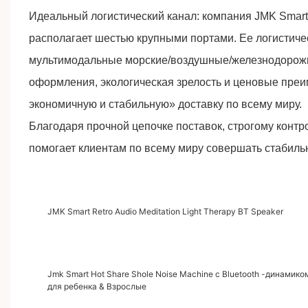
Идеальный логистический канал: компания JMK Smart
располагает шестью крупными портами. Ее логистич
мультимодальные морские/воздушные/железнодорожн
оформления, экологическая зрелость и ценовые преи
экономичную и стабильную» доставку по всему миру.
Благодаря прочной цепочке поставок, строгому конт
помогает клиентам по всему миру совершать стабиль
JMK Smart Retro Audio Meditation Light Therapy BT Speaker
Jmk Smart Hot Share Shole Noise Machine с Bluetooth -динамик
для ребенка & Взрослые