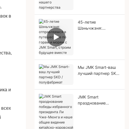
нашего партнерства
.
вок в
45-летие
Шэньчжэня:
отправляемся в
путешествие по
горам и морям с
JMK Smart, строим
ества,
будущее вместе
Мы JMK Smart-ваш
лучший партнер SKD
/ полуфабрикат
ика и
JMK Smart
празднование
 всех
победы избранного
президента Ли Чже-
й
Мюнга и наше общее
видение китайско-