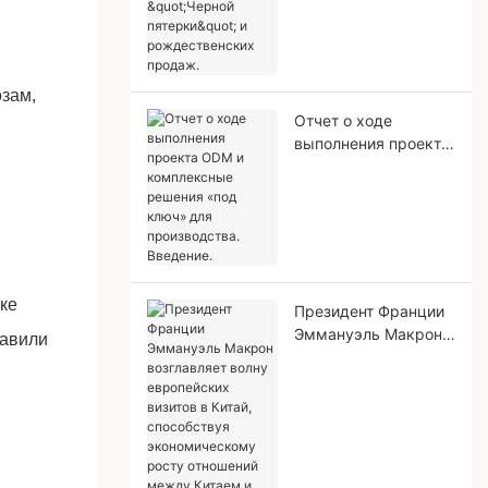
распродаж "Черной
пятерки" и
рождественских
продаж.
зам,
Отчет о ходе
выполнения проекта
ODM и комплексные
решения «под ключ»
для производства.
Введение.
ке
Президент Франции
Эммануэль Макрон
тавили
возглавляет волну
европейских визитов
в Китай, способствуя
экономическому
росту отношений
между Китаем и