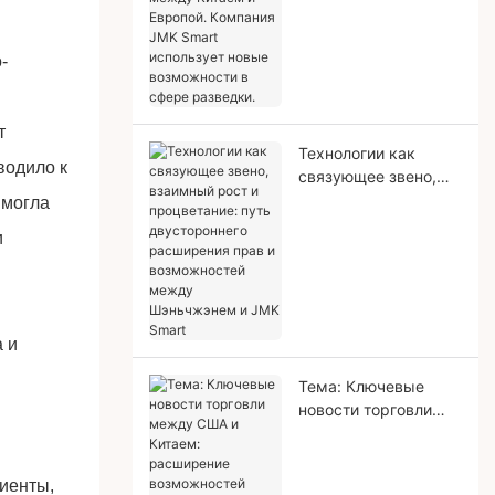
Европой. Компания
JMK Smart
использует новые
-
возможности в
сфере разведки.
т
Технологии как
водило к
связующее звено,
взаимный рост и
 могла
процветание: путь
и
двустороннего
расширения прав и
возможностей
между Шэньчжэнем
и JMK Smart
 и
Тема: Ключевые
новости торговли
между США и
Китаем: расширение
возможностей
лиенты,