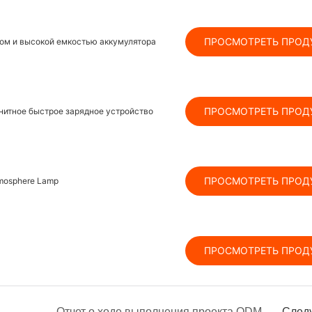
ПРОСМОТРЕТЬ ПРОД
мом и высокой емкостью аккумулятора
ПРОСМОТРЕТЬ ПРОД
гнитное быстрое зарядное устройство
ПРОСМОТРЕТЬ ПРОД
tmosphere Lamp
ПРОСМОТРЕТЬ ПРОД
резидент Франции Эммануэль Макрон возглавляет волну европейских визитов в Китай, способствуя экономическому росту отношений между Китаем и Европой. Компания JMK Smart использует новые возможности в сфере разведки.
Отчет о ходе выполнения проекта ODM и комплексные решения «под ключ» для производства. Введение.
След