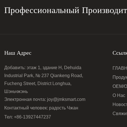
equipped wi
Профессиональный Производи
portable desi
weather
Наш Адрес
Ссылк
Добавить: этаж 1, здание H, Dehuida
ГЛАВ
Industrial Park, № 237 Qiankeng Road,
Проду
Fucheng Street, District Longhua,
OEM/
Шэньчжэнь
О Нас
Электронная почта:
joy@jmksmart.com
Новос
Контактный человек: радость Чжан
Свяжи
Тел: +86-13927447237