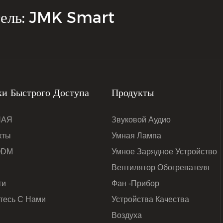
th SOS emergency lighting and
тель: JMK Smart
gn, to meet the needs of all-
и Быстрого Доступа
Продукты
НАЯ
Звуковой Аудио
кты
Умная Лампа
ODM
Умное Зарядное Устройство
Вентилятор Обогревателя
ти
Фан -прибор
тесь С Нами
Устройства Качества
Воздуха