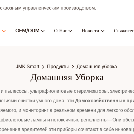
с сквозным управленческим производством.
ы
OEM/ODM
О Нас
Новости
Свяжитес
JMK Smart
Продукты
Домашняя уборка
Домашняя Уборка
 и пылесосы, ультрафиолетовые стерилизаторы, электриче
огиями очистки умного дома, эти
Домохозяйственные п
емого, и мониторинг в реальном времени для легкого обс
рафиолетовые лампы и нетоксичные репелленты—Они обесп
коренения вредителей эти приборы сочетают в себе иннов