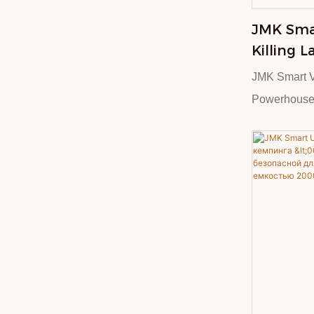
JMK Smar
Killing 
JMK Smart 
Powerhouse
Поднимите 
инновацион
JMK Smart,
бесщеточны
Разработан
долговечнос
одном» соче
непревзойд