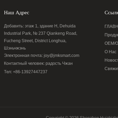
Наш Адрес
Ссылк
Добавить: этаж 1, здание H, Dehuida
ГЛАВ
Industrial Park, № 237 Qiankeng Road,
Проду
Fucheng Street, District Longhua,
OEM/
Шэньчжэнь
О Нас
Электронная почта:
joy@jmksmart.com
Новос
Контактный человек: радость Чжан
Свяжи
Тел: +86-13927447237
Copyright © 2026 Shenzhen Huizhizhe