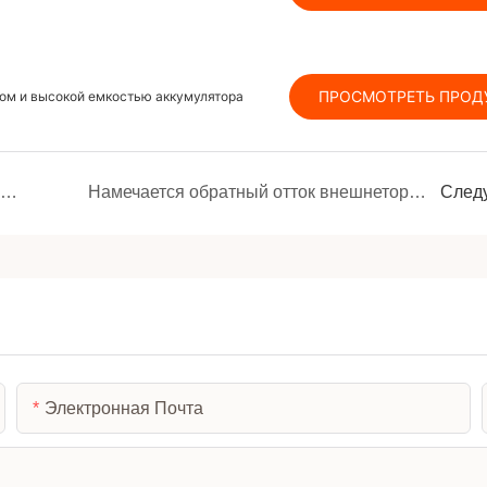
ПРОСМОТРЕТЬ ПРОД
мом и высокой емкостью аккумулятора
ехнологии как связующее звено, взаимный рост и процветание: путь двустороннего расширения прав и возможностей между Шэньчжэнем и JMK Smart
Намечается обратный отток внешнеторговых заказов.
След
Электронная Почта