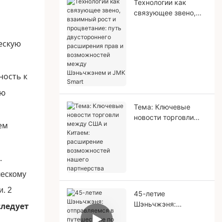
Технологии как
связующее звено,
взаимный рост и
процветание: путь
ескую
двустороннего
расширения прав и
возможностей
ность к
между Шэньчжэнем
и JMK Smart
ию
Тема: Ключевые
новости торговли
ем
между США и
Китаем: расширение
возможностей
.
нашего партнерства
45-летие
Шэньчжэня:
следует
отправляемся в