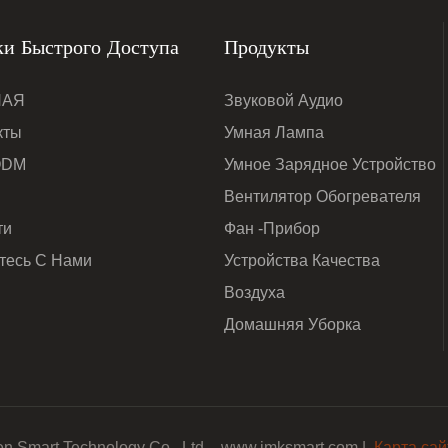
и Быстрого Доступа
Продукты
НАЯ
Звуковой Аудио
кты
Умная Лампа
ODM
Умное Зарядное Устройство
Вентилятор Обогревателя
ти
Фан -прибор
тесь С Нами
Устройства Качества
Воздуха
Домашняя Уборка
n Smart Technology Co., Ltd. - www.jmksmart.com |
Карта са