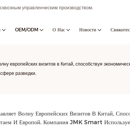
с сквозным управленческим производством.
ы
OEM/ODM
О Нас
Новости
Свяжитес
ну европейских визитов в Китай, способствуя экономичес
 сфере разведки.
вляет Волну Европейских Визитов В Китай, Спосо
таем И Европой. Компания JMK Smart Использует