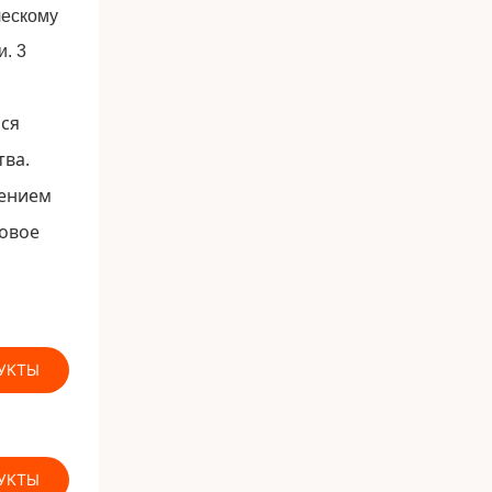
ься
тва.
пением
новое
УКТЫ
УКТЫ