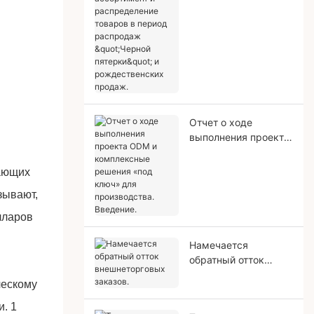
ассортимент и
распределение
товаров в период
распродаж "Черной
пятерки" и
рождественских
продаж.
Отчет о ходе
выполнения проекта
ODM и комплексные
решения «под ключ»
вающих
для производства.
зывают,
Введение.
лларов
Намечается
обратный отток
внешнеторговых
заказов.