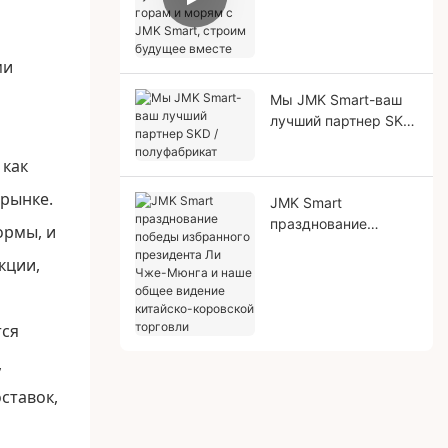
путешествие по
горам и морям с
JMK Smart, строим
ми
будущее вместе
Мы JMK Smart-ваш
лучший партнер SKD
/ полуфабрикат
 как
 рынке.
JMK Smart
празднование
ормы, и
победы избранного
кции,
президента Ли Чже-
Мюнга и наше общее
видение китайско-
тся
коровской торговли
,
ставок,