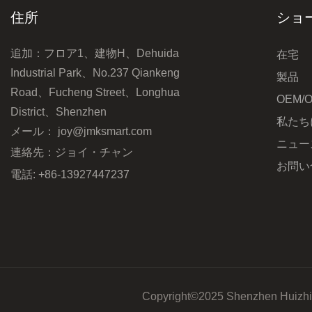
住所
ショ
追加：フロア1、建物H、Dehuida
在宅
Industrial Park、No.237 Qiankeng
製品
Road、Fucheng Street、Longhua
OEM/
District、Shenzhen
私たち
メール：
joy@jmksmart.com
ニュー
連絡先：ジョイ・チャン
お問い
電話: +86-13927447237
Copyright©2025 Shenzhen Huizh