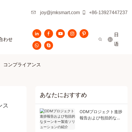
joy@jmksmart.com
+86-13927447237
日
合わせ
语
、コンプライアンス
あなたにおすすめ
ンス
ODMプロジェクト進捗
報告および包括的なタ
ーンキー製造ソリュー
ションの紹介