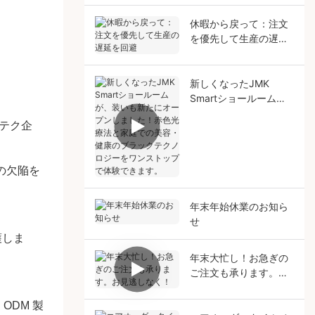
休暇から戻って：注文
を優先して生産の遅延
を回避
新しくなったJMK
Smartショールーム
が、装いも新たにオー
テク企
プンしました！赤色光
療法と家庭での美容・
健康のブラックテクノ
の欠陥を
ロジーをワンストップ
で体験できます。
年末年始休業のお知ら
せ
護しま
年末大忙し！お急ぎの
ご注文も承ります。お
見逃しなく！
ODM 製