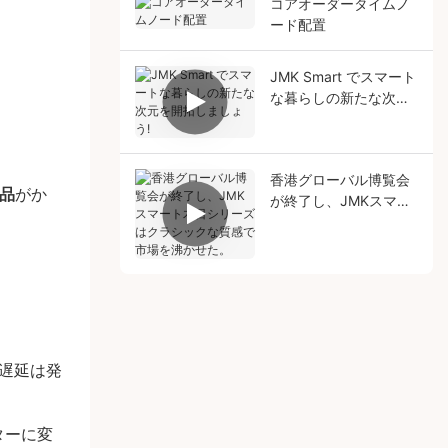
コアオーダータイムノ
ード配置
JMK Smart でスマート
な暮らしの新たな次元
を開拓しましょう!
香港グローバル博覧会
製品
がか
が終了し、JMKスマー
ト木目シリーズはクラ
シックな質感で市場を
沸かせた。
る遅延は発
ターに変