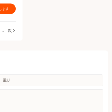
します
JMKスマート：大学の入学試験後の感謝と友情の伝達のための排他的なギフトの選択
次
電話