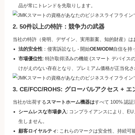
品が常にトレンドを先取りします。
2. 50件以上の特許：競争力の武器
当社の特許（発明、デザイン、実用新案、知的財産）は
法的安全性
：侵害訴訟なし - 開始
OEM/ODM
自信を持
市場優位性
: 特許取得済みの機能 (スマート デバイ
けがえのない存在となり、プレミアム価格が正当化さ
3. CE/FCC/ROHS: グローバルアクセス 
当社が出荷する
スマートホーム機器は
すべて 100% 認
シームレスな市場参入
: コンプライアンスにより、E
生しません。
顧客ロイヤルティ
: これらのマークは安全性、持続