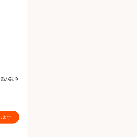
様の競争
します