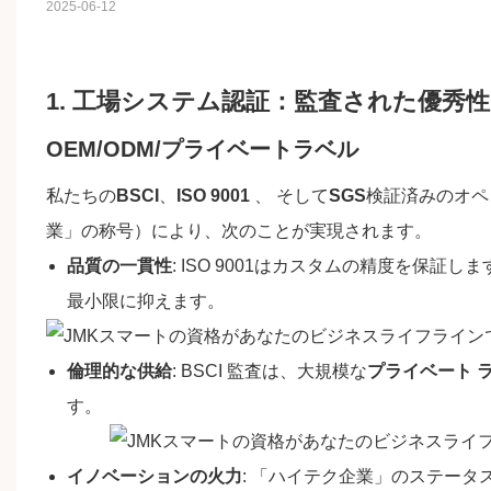
2025-06-12
1. 工場システム認証：監査された優秀性
OEM/ODM/プライベートラベル
私たちの
BSCI
、
ISO 9001
、 そして
SGS
検証済みのオペ
業」の称号）により、次のことが実現されます。
品質の一貫性
: ISO 9001はカスタムの精度を保証しま
最小限に抑えます。
倫理的な供給
: BSCI 監査は、大規模な
プライベート 
す。
イノベーションの火力
: 「ハイテク企業」のステータ