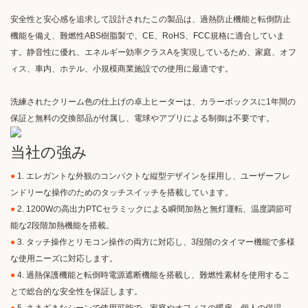
安全性と安心感を追求して設計されたこの製品は、過熱防止機能と転倒防止
機能を備え、難燃性ABS樹脂製で、CE、RoHS、FCC規格に適合していま
す。静音性に優れ、エネルギー効率クラスAを実現しているため、家庭、オフ
ィス、車内、ホテル、小規模商業施設での使用に最適です。
洗練されたクリーム色の仕上げの卓上ヒーターは、カラーボックスに1年間の
保証と無料の交換部品が付属し、電球やアプリによる制御は不要です。
当社の強み
●
1. エレガントな外観のコンパクトな縦型デザインを採用し、ユーザーフレ
ンドリーな操作のためのタッチスイッチを搭載しています。
●
2. 1200Wの高出力PTCセラミックによる瞬間加熱と無灯運転、温度調節可
能な2段階加熱機能を搭載。
●
3. タッチ操作とリモコン操作の両方に対応し、3段階のタイマー機能で多様
な使用ニーズに対応します。
●
4. 過熱保護機能と転倒時電源遮断機能を搭載し、難燃性素材を使用するこ
とで総合的な安全性を保証します。