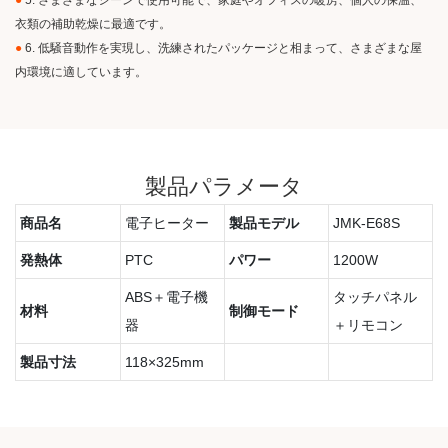
●
5. さまざまなシーンで使用可能で、家庭やオフィスの暖房、個人の保温、
衣類の補助乾燥に最適です。
●
6. 低騒音動作を実現し、洗練されたパッケージと相まって、さまざまな屋
内環境に適しています。
製品パラメータ
商品名
電子ヒーター
製品モデル
JMK-E68S
発熱体
PTC
パワー
1200W
ABS＋電子機
タッチパネル
材料
制御モード
器
＋リモコン
製品寸法
118×325mm