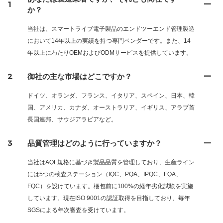
1
か？
当社は、スマートライブ電子製品のエンドツーエンド管理製造
において14年以上の実績を持つ専門ベンダーです。また、14
年以上にわたりOEMおよびODMサービスを提供しています。
2
御社の主な市場はどこですか？
ドイツ、オランダ、フランス、イタリア、スペイン、日本、韓
国、アメリカ、カナダ、オーストラリア、イギリス、アラブ首
長国連邦、サウジアラビアなど。
3
品質管理はどのように行っていますか？
当社はAQL規格に基づき製品品質を管理しており、生産ライン
には5つの検査ステーション（IQC、PQA、IPQC、FQA、
FQC）を設けています。梱包前に100%の経年劣化試験を実施
しています。現在ISO 9001の認証取得を目指しており、毎年
SGSによる年次審査を受けています。