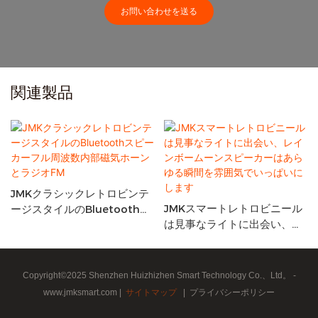
お問い合わせを送る
関連製品
JMKクラシックレトロビンテ
JMKスマートレトロビニール
ージスタイルのBluetoothス
は見事なライトに出会い、レ
ピーカーフル周波数内部磁気
インボームーンスピーカーは
ホーンとラジオFM
あらゆる瞬間を雰囲気でいっ
ぱいにします
Copyright©2025 Shenzhen Huizhizhen Smart Technology Co.、Ltd。 -
www.jmksmart.com |
サイトマップ
|
プライバシーポリシー