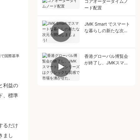
コアオーダータイムノ
ード配置
JMK Smart でスマート
な暮らしの新たな次元
を開拓しましょう!
香港グローバル博覧会
面で国際基準
が終了し、JMKスマー
ト木目シリーズはクラ
シックな質感で市場を
沸かせた。
と利益の
ド、標準
するだけ
きまし