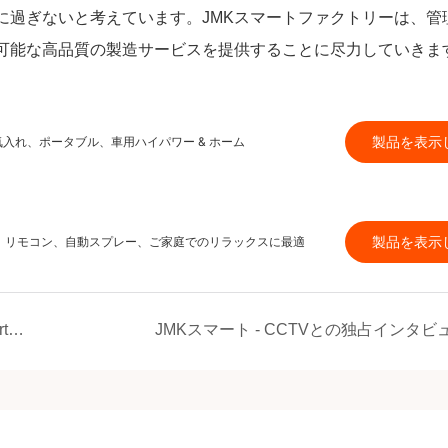
過ぎないと考えています。JMK
スマート
ファクトリーは、管
可能な高品質の製造サービスを提供することに尽力していきま
製品を表示
空気入れ、ポータブル、車用ハイパワー & ホーム
製品を表示
ト、リモコン、自動スプレー、ご家庭でのリラックスに最適
オーストラリアのクライアントはJMK Smartの現地検査を実施し、詳細な工場検査により、国境を越えた協力の新しい機会が増えました
JMKスマート - CCTVとの独占インタビ