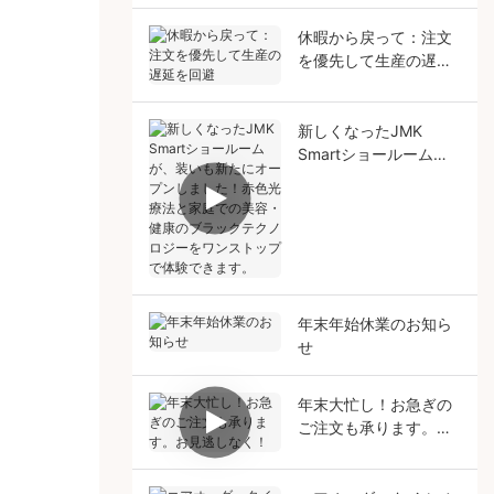
休暇から戻って：注文
を優先して生産の遅延
を回避
新しくなったJMK
Smartショールーム
が、装いも新たにオー
プンしました！赤色光
療法と家庭での美容・
健康のブラックテクノ
ロジーをワンストップ
で体験できます。
年末年始休業のお知ら
せ
年末大忙し！お急ぎの
ご注文も承ります。お
見逃しなく！