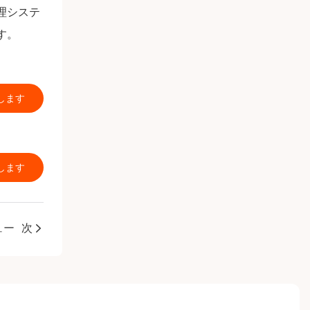
理システ
す。
します
します
ュー
次