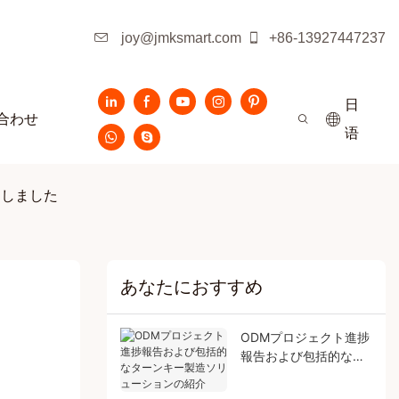
joy@jmksmart.com
+86-13927447237
日
合わせ
语
達しました
あなたにおすすめ
ODMプロジェクト進捗
報告および包括的なタ
ーンキー製造ソリュー
ションの紹介