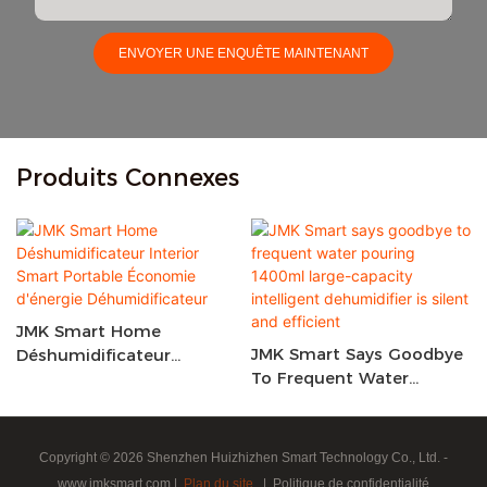
ENVOYER UNE ENQUÊTE MAINTENANT
Produits Connexes
JMK Smart Home
JMK Smart Says Goodbye
Déshumidificateur
To Frequent Water
Interior Smart Portable
Pouring 1400ml Large-
Économie D'énergie
Capacity Intelligent
Déhumidificateur
Dehumidifier Is Silent And
Copyright © 2026 Shenzhen Huizhizhen Smart Technology Co., Ltd. -
Efficient
www.jmksmart.com |
Plan du site
|
Politique de confidentialité