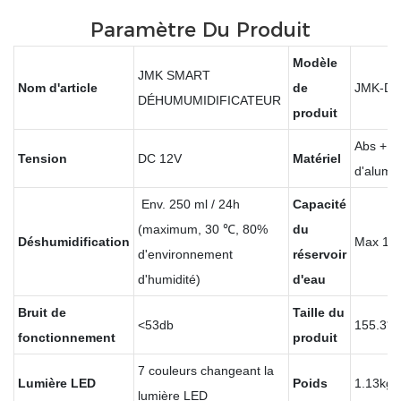
Paramètre Du Produit
Modèle
JMK SMART
Nom d'article
de
JMK-D3
DÉHUMUMIDIFICATEUR
produit
Abs + al
Tension
DC 12V
Matériel
d'alumi
Env. 250 ml / 24h
Capacité
(maximum, 30 ℃, 80%
du
Déshumidification
Max 16
d'environnement
réservoir
d'humidité)
d'eau
Bruit de
Taille du
<53db
155.3*
fonctionnement
produit
7 couleurs changeant la
Lumière LED
Poids
1.13kg
lumière LED