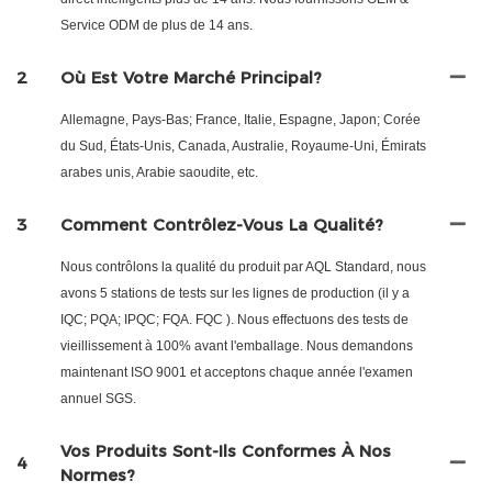
Service ODM de plus de 14 ans.
2
Où Est Votre Marché Principal?
Allemagne, Pays-Bas; France, Italie, Espagne, Japon; Corée
du Sud, États-Unis, Canada, Australie, Royaume-Uni, Émirats
arabes unis, Arabie saoudite, etc.
3
Comment Contrôlez-Vous La Qualité?
Nous contrôlons la qualité du produit par AQL Standard, nous
avons 5 stations de tests sur les lignes de production (il y a
IQC; PQA; IPQC; FQA. FQC ). Nous effectuons des tests de
vieillissement à 100% avant l'emballage. Nous demandons
maintenant ISO 9001 et acceptons chaque année l'examen
annuel SGS.
Vos Produits Sont-Ils Conformes À Nos
4
Normes?