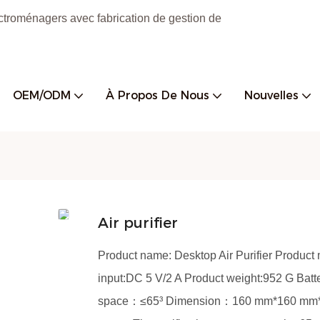
ctroménagers avec fabrication de gestion de
OEM/ODM
À Propos De Nous
Nouvelles
Air purifier
Product name: Desktop Air Purifier Product
input:DC 5 V/2 A Product weight:952 G Bat
space：≤65³ Dimension：160 mm*160 mm*190 