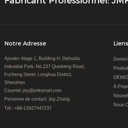
Fabricant Professionnel: J
Notre Adresse
Lien
Ajouter: étage 1, Building H, Dehuida
Domici
Industrial Park, No.237 Qiankeng Road,
Produi
Fucheng Street, Longhua District,
OEM/
Shenzhen
À Prop
Courriel:
joy@jmksmart.com
Nouvel
Personne de contact: Joy Zhang
Nous C
Tél : +86-13927447237