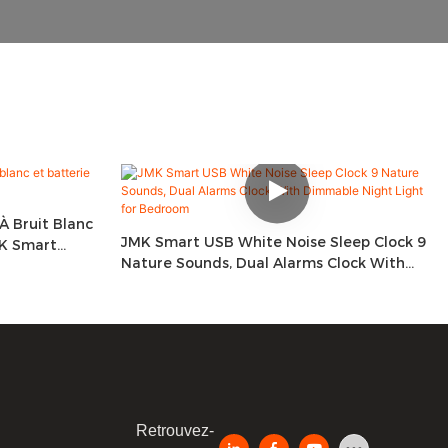
À Bruit Blanc
JMK Smart USB White Noise Sleep Clock 9
MK Smart
Nature Sounds, Dual Alarms Clock With
Dimmable Night Light For Bedroom
Retrouvez-