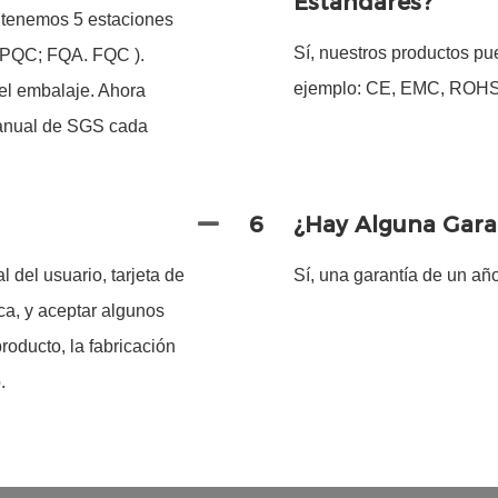
Estándares?
, tenemos 5 estaciones
Sí, nuestros productos pu
 IPQC; FQA. FQC ).
ejemplo: CE, EMC, ROHS,
l embalaje. Ahora
 anual de SGS cada
6
¿Hay Alguna Gara
 del usuario, tarjeta de
Sí, una garantía de un añ
rca, y aceptar algunos
oducto, la fabricación
.