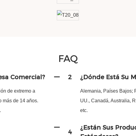
FAQ
esa Comercial?
2
¿Dónde Está Su M
ión de extremo a
Alemania, Países Bajos; F
vo más de 14 años.
UU., Canadá, Australia, R
.
etc.
¿Están Sus Produ
4