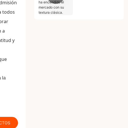
madera JMK Smart ha
admisión
encendido el mercado
a todos
con su textura clásica.
prar
n a
titud y
 que
CTOS