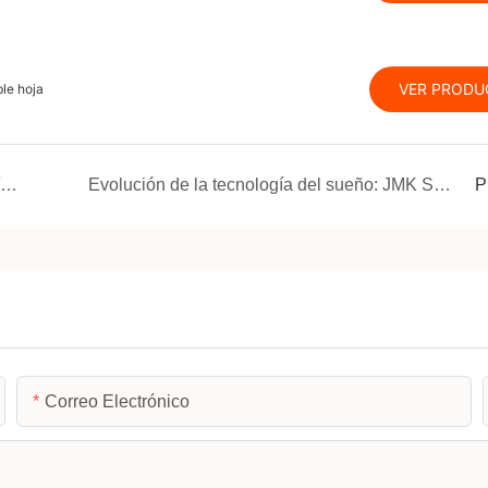
VER PRODU
le hoja
Por qué las credenciales de JMK Smart son su línea de vida empresarial: certificaciones, patentes y cumplimiento
Evolución de la tecnología del sueño: JMK Smart presenta su altavoz más innovador que respalda el sueño, donde convergen la naturaleza, la ciencia y el diseño inteligente
P
Correo Electrónico