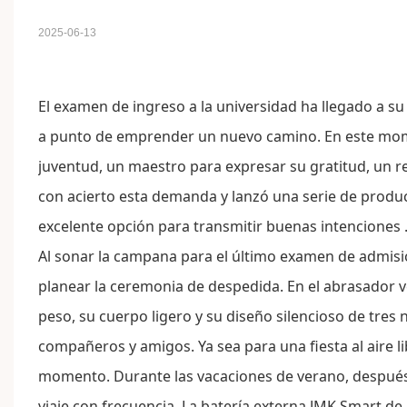
2025-06-13
El examen de ingreso a la universidad ha llegado a su 
a punto de emprender un nuevo camino. En este mom
juventud, un maestro para expresar su gratitud, un 
con acierto esta demanda y lanzó una serie de produc
excelente opción para transmitir buenas intenciones
Al sonar la campana para el último examen de admisió
planear la ceremonia de despedida. En el abrasador ve
peso, su cuerpo ligero y su diseño silencioso de tres n
compañeros y amigos. Ya sea para una fiesta al aire lib
momento. Durante las vacaciones de verano, después 
viaje con frecuencia. La batería externa
JMK Smart
de 