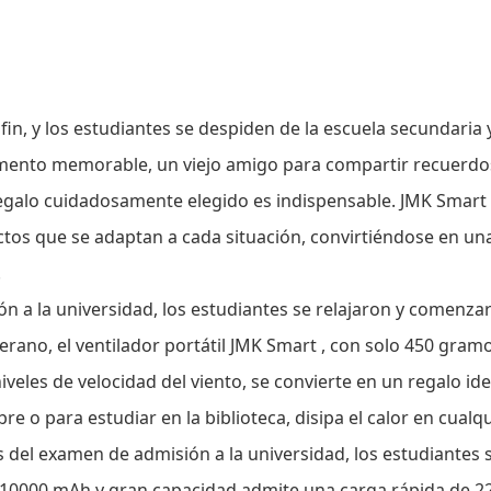
fin, y los estudiantes se despiden de la escuela secundaria 
ento memorable, un viejo amigo para compartir recuerdo
regalo cuidadosamente elegido es indispensable.
JMK Smart
tos que se adaptan a cada situación, convirtiéndose en un
.
n a la universidad, los estudiantes se relajaron y comenza
rano, el ventilador portátil
JMK Smart
, con solo 450 gram
iveles de velocidad del viento, se convierte en un regalo id
re o para estudiar en la biblioteca, disipa el calor en cualq
del examen de admisión a la universidad, los estudiantes 
10000 mAh y gran capacidad admite una carga rápida de 22