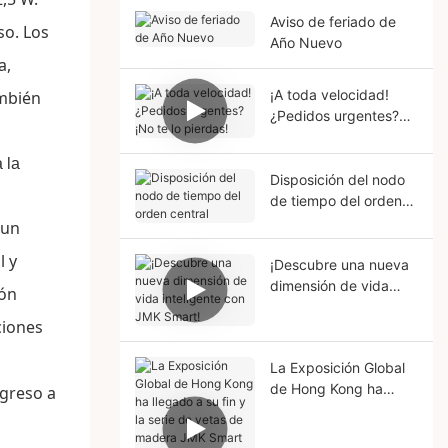
Aviso de feriado de
so. Los
Año Nuevo
a,
¡A toda velocidad!
ambién
¿Pedidos urgentes?
¡No te lo pierdas!
Disposición del nodo
de tiempo del orden
central
 un
l y
¡Descubre una nueva
dimensión de vida
ión
inteligente con JMK
ciones
Smart!
La Exposición Global
de Hong Kong ha
llegado a su fin y la
serie de vetas de