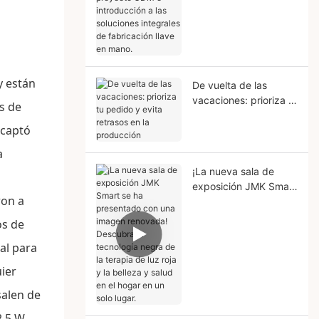
introducción a las
soluciones integrales
de fabricación llave en
mano.
y están
De vuelta de las
vacaciones: prioriza tu
s de
pedido y evita
captó
retrasos en la
producción
a
¡La nueva sala de
exposición JMK Smart
ron a
se ha presentado con
una imagen renovada!
os de
Descubra la
eal para
tecnología negra de la
terapia de luz roja y la
uier
belleza y salud en el
hogar en un solo lugar.
salen de
,5 W.