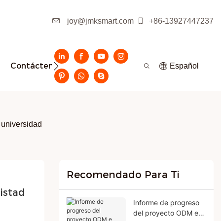
joy@jmksmart.com
+86-13927447237
Contáctenos
Español
 universidad
Recomendado Para Ti
stad 
Informe de progreso
del proyecto ODM e