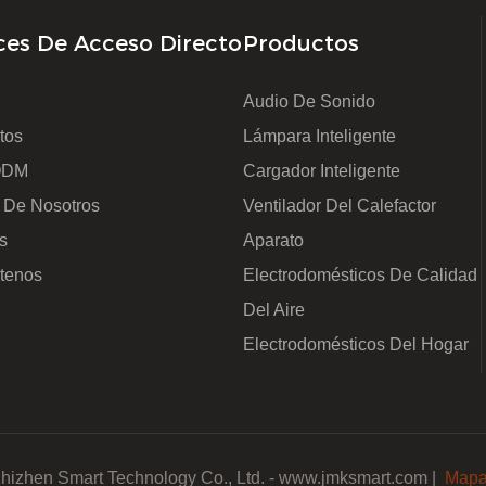
ces De Acceso Directo
Productos
Audio De Sonido
tos
Lámpara Inteligente
ODM
Cargador Inteligente
 De Nosotros
Ventilador Del Calefactor
s
Aparato
tenos
Electrodomésticos De Calidad
Del Aire
Electrodomésticos Del Hogar
izhen Smart Technology Co., Ltd. - www.jmksmart.com |
Mapa 