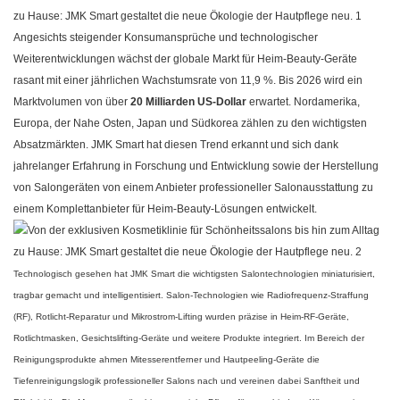
Angesichts steigender Konsumansprüche und technologischer
Weiterentwicklungen wächst der globale Markt für Heim-Beauty-Geräte
rasant mit einer jährlichen Wachstumsrate von 11,9 %. Bis 2026 wird ein
Marktvolumen von über
20 Milliarden US-Dollar
erwartet. Nordamerika,
Europa, der Nahe Osten, Japan und Südkorea zählen zu den wichtigsten
Absatzmärkten.
JMK Smart
hat diesen Trend erkannt und sich dank
jahrelanger Erfahrung in Forschung und Entwicklung sowie der Herstellung
von Salongeräten von einem Anbieter professioneller Salonausstattung zu
einem Komplettanbieter für Heim-Beauty-Lösungen entwickelt.
Technologisch gesehen hat
JMK Smart
die wichtigsten Salontechnologien miniaturisiert,
tragbar gemacht und intelligentisiert. Salon-Technologien wie Radiofrequenz-Straffung
(RF), Rotlicht-Reparatur und Mikrostrom-Lifting wurden präzise in Heim-RF-Geräte,
Rotlichtmasken, Gesichtslifting-Geräte und weitere Produkte integriert. Im Bereich der
Reinigungsprodukte ahmen Mitesserentferner und Hautpeeling-Geräte die
Tiefenreinigungslogik professioneller Salons nach und vereinen dabei Sanftheit und