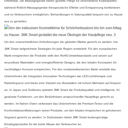
Effektivität. Die Massagegeräte bieten gezielte Pflege für verschiedene Körperpartien,
während Rotlicht-Massagegeräte therapeutische Effekte und Entspannung kombinieren
und es Verbrauchern ermöglichen, Behandlungen in Salonqualität bequem von zu Hause
aus zu genießen.
Um den unterschiedlichen Anforderungen der globalen Märkte gerecht zu werden, hat
JMK Smart
zielgerichtete Strategien für jede Region entwickelt: Für den europäischen
Markt entsprechen die Produkte strikt den RoHS-Umweltstandards und setzen auf
recycelbare Materialien und energieeffiziente Designs, die den lokalen Konzepten für
nachhaltigen Konsum entsprechen. Für den nordamerikanischen Markt verstärkt das
Unternehmen die Integration innovativer Technologien wie LED-Lichttherapie und
Radiofrequenz und bietet eine Vielzahl von Bestsellern mit hohem Mehrwert auf Amazon
an. In Japan und Südkorea optimiert JMK Smart die Produktqualität und intelligente, KI-
gestützte Funktionen, um den Bedürfnissen anspruchsvoller Hautpflege gerecht zu
werden. Im Nahen Osten verbessert das Unternehmen die Premium-Textur und die
Konformitätszertifizierungen seiner Produkte, um den lokalen Ansprüchen im gehobenen
Segment gerecht zu werden. In Südostasien bietet JMK Smart kostengünstige
Einstiegsprodukte für die breite Masse der Verbraucher an.