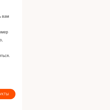
ь вам
номер
ю,
ться.
УКТЫ