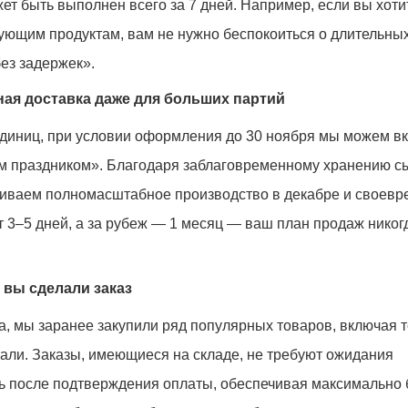
жет быть выполнен всего за 7 дней. Например, если вы хоти
ующим продуктам, вам не нужно беспокоиться о длительных
ез задержек».
ная доставка даже для больших партий
единиц, при условии оформления до 30 ноября мы можем в
им праздником». Благодаря заблаговременному хранению с
чиваем полномасштабное производство в декабре и своев
ет 3–5 дней, а за рубеж — 1 месяц — ваш план продаж никог
а вы сделали заказ
а, мы заранее закупили ряд популярных товаров, включая 
али. Заказы, имеющиеся на складе, не требуют ожидания
нь после подтверждения оплаты, обеспечивая максимально