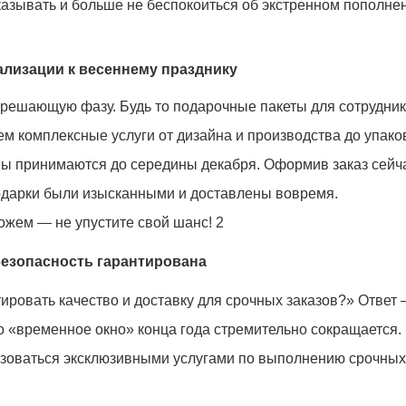
казывать и больше не беспокоиться об экстренном пополне
ализации к весеннему празднику
в решающую фазу. Будь то подарочные пакеты для сотрудни
ем комплексные услуги от дизайна и производства до упаков
ны принимаются до середины декабря. Оформив заказ сейч
одарки были изысканными и доставлены вовремя.
 безопасность гарантирована
ировать качество и доставку для срочных заказов?» Ответ
о «временное окно» конца года стремительно сокращается.
льзоваться эксклюзивными услугами по выполнению срочных