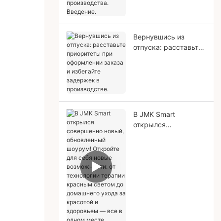
Введение.
Вернувшись из
отпуска: расставьте
приоритеты при
оформлении заказа и
избегайте задержек
в производстве.
В JMK Smart
открылся
совершенно новый,
обновленный
шоурум! Откройте
для себя новые
возможности: от
технологии терапии
красным светом до
домашнего ухода за
красотой и