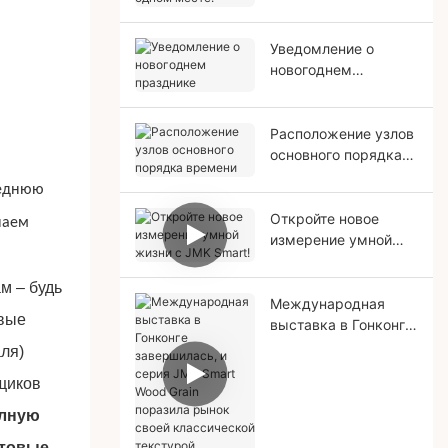
здоровьем — все в
одном месте.
Уведомление о
новогоднем
празднике
Расположение узлов
основного порядка
времени
леднюю
Откройте новое
чаем
измерение умной
жизни с JMK Smart!
м – будь
Международная
евые
выставка в Гонконге
завершилась, и
ля)
серия JMK Smart
щиков
Wood Grain поразила
рынок своей
олную
классической
птовые