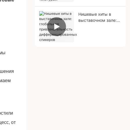
текстурой.
,
Нишевые хиты в
выставочном зале:
глобальная
привлекательность
дифференцированны
х спикеров
 мы
ешения
имаем
остили
есс, от