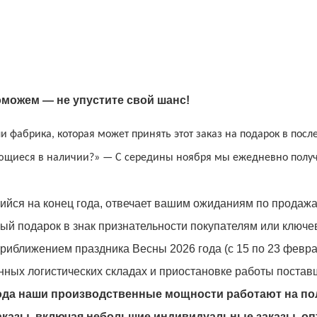
оможем — не упустите свой шанс!
и фабрика, которая может принять этот заказ на подарок в пос
ющиеся в наличии?» — С середины ноября мы ежедневно полу
ийся на конец года, отвечает вашим ожиданиям по продажа
ный подарок в знак признательности покупателям или ключ
приближением праздника Весны 2026 года (с 15 по 23 февра
нных логистических складах и приостановке работы постав
года наши производственные мощности работают на п
казы, включая небольшие индивидуальные заказы, о