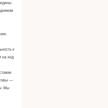
редины
здником
нии.
ьность к
т на ход
ставки
отовы —
ы. Мы