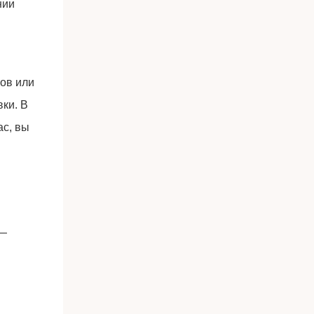
нии
ков или
ки. В
ас, вы
 —