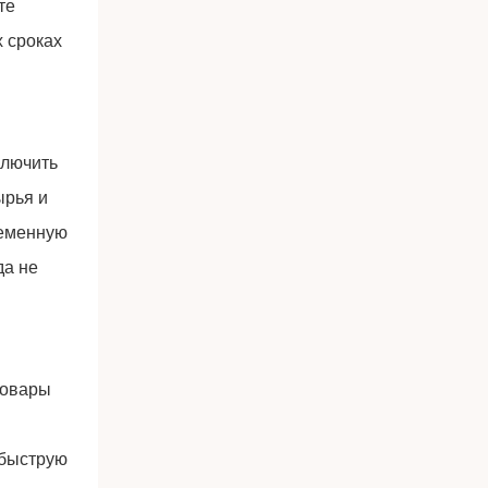
те
 сроках
ключить
ырья и
ременную
да не
товары
 быструю