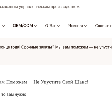
с сквозным управленческим производством.
ы
OEM/ODM
О Нас
Новости
Свяжитес
конце года! Срочные заказы? Мы вам поможем — не упусти
Вам Поможем — Не Упустите Свой Шанс!
что вам нужно