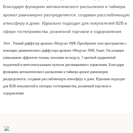
Благодаря функциям автоматического распыления и таймера
аромат равномерно распределяется, создавая расслабляющую
атмосферу в доме. Идеально подходит для покупателей B2B в
сфере гостеприимства, розничной торговли и оздоровления
Этот
Умный диффузор аромата «Медуза» JMK Преобразите свое пространство с
помощью динамического диффузора аромата «Медуза» JMK Smart. Он оснащен
уникальным эффектом тумана, похожим на медузу, 7-цветной градиентной
подсветкой и интеллектуальным пультом дистанционного управления. Благодаря
функциям автоматического распыления и таймера аромат равномерно
распределяется, создавая расслабляющую атмосферу в доме. Идеально подходит
для B2B-покупателей в секторах гостеприимства, розничной торговли и
оздоровления.