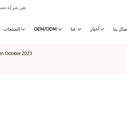
JMK SMART هي شركة تصنيع أدوات منزلية صغيرة رقمية مع تصنيع إدارة شامل.
تصال بنا
أخبار
عنا
OEM/ODM
المنتجات
in October 2023