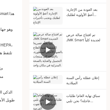
بعد العودة من الإجازة:
هذا
شركة t
أعطِ الأولوية لطلبك
وتجنب تأخيرات الإنتاج
تم افتتاح صالة عرض
JMK Smart الجديدة كلياً
بحلّة عصرية! اكتشفوا
تقنية العلاج بالضوء الأحمر
تلتقط ه
المتطورة، بالإضافة إلى
منتجات التجميل والعناية
بالصحة المنزلية في مكان
واحد.
مست
إعلان عطلة رأس السنة
الميلادية
JMK الذكي
ال
سباق نهاية العام! طلبات
عاجلة؟ نحن نلبي
احتياجاتك - لا تفوت