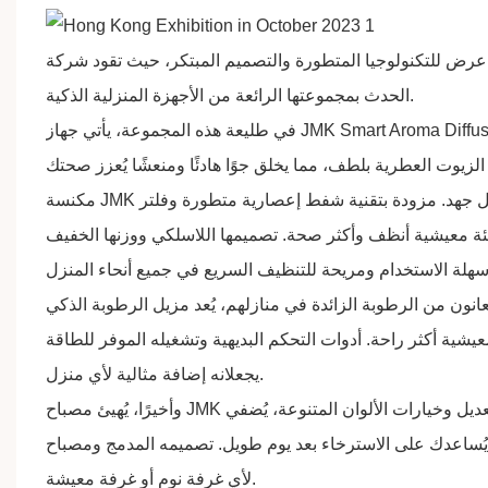
عرض للتكنولوجيا المتطورة والتصميم المبتكر، حيث تقود
الحدث بمجموعتها الرائعة من الأجهزة المنزلية الذكية.
و جهاز أنيق وعملي يُحوّل مساحة معيشتك إلى ملاذٍ من الهدوء والسكينة.
JMK Smart
في طليعة هذه المجموعة، يأتي جهاز
هد. مزودة بتقنية شفط إعصارية متطورة وفلتر HEPA،
مكنسة
ئة معيشية أنظف وأكثر صحة. تصميمها اللاسلكي ووزنها الخفيف
انون من الرطوبة الزائدة في منازلهم، يُعد مزيل الرطوبة
يشية أكثر راحة. أدوات التحكم البديهية وتشغيله الموفر للطاقة
يجعلانه إضافة مثالية لأي منزل.
عديل وخيارات الألوان المتنوعة، يُضفي
وأخيرًا، يُهيئ مصباح
ى الاسترخاء بعد يوم طويل. تصميمه المدمج ومصباح LED طويل الأمد يجعله إضافة عملية وأنيقة
لأي غرفة نوم أو غرفة معيشة.