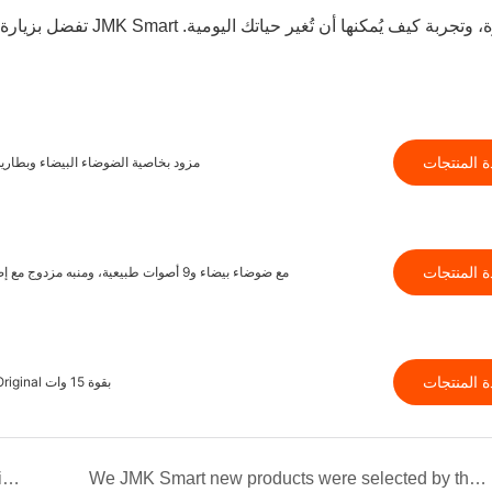
تفضل بزيارة
 المنتجات
مكبر صوت بلوتوث محمول JMK Smart Original مزود بخاصية الضوض
 المنتجات
ساعة نوم ذكية من JMK مزودة بمنفذ USB مع ضوضاء بيضاء و9 أصوات طبيعية، ومنبه مزدوج مع إضاءة ليلية قابلة للتعتيم لغرفة النوم
 المنتجات
مصباح بجانب السرير مزود بمكبر صوت بلوتوث ثلاثي الألوان من JMK Smart Original بقوة 15 وات
Home 3 in 1 wireless charging fragrance night light aromatherapy lamp with charger
We JMK Smart new products were selected by the organizers of global sources Exhibition and invited to attend the lectures and exhibitions. Date : April 2024