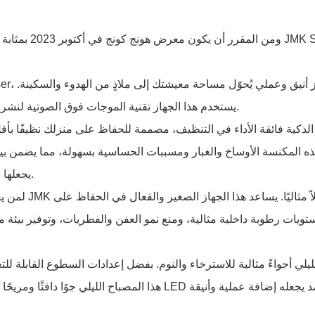
JMK Smar
ومن المقرر أن يكون معرض هونج كونج في أكتوبر
2023
بمثابة 
Aroma Diffuser، وه
يستخدم هذا الجهاز تقنية الموجات فوق الصوتية لنشر الزيوت العطرية بلطف، مما يخلق جوًا هادئًا ومنعشًا يُعزز صحتك.
JMK الذكية
فائقة الأداء في التنظيف، مصممة للحفاظ على منزلك نظيفًا بأقل ج
ذه المكنسة الأوساخ والغبار ومسببات الحساسية بسهولة، مما يضمن بي
يجعلها سهلة الاستخدام ومريحة للتنظيف السريع في جميع أنحاء المنزل.
حلاً مثاليًا. يساعد هذا الجهاز الصغير والفعال في الحفاظ على
الذكي JMK
لمن يع
ويات رطوبة داخلية مثالية، ومنع نمو العفن والفطريات، وتوفير بيئة مع
ليلي أجواءً مثالية للاسترخاء والنوم. بفضل إعدادات السطوع القابلة للت
هذا المصباح الليلي جوًا دافئًا ومريحًا يُساعدك عل