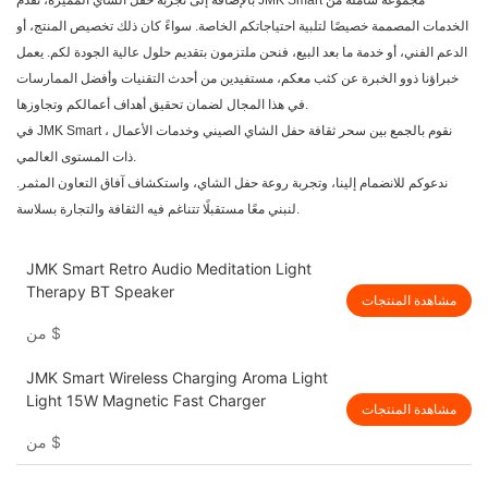
مجموعة شاملة من
JMK Smart
بالإضافة إلى تجربة حفل الشاي المميزة، تقدم
الخدمات المصممة خصيصًا لتلبية احتياجاتكم الخاصة. سواءً كان ذلك تخصيص المنتج، أو
الدعم الفني، أو خدمة ما بعد البيع، فنحن ملتزمون بتقديم حلول عالية الجودة لكم. يعمل
خبراؤنا ذوو الخبرة عن كثب معكم، مستفيدين من أحدث التقنيات وأفضل الممارسات
في هذا المجال لضمان تحقيق أهداف أعمالكم وتجاوزها.
، نقوم بالجمع بين سحر ثقافة حفل الشاي الصيني وخدمات الأعمال
JMK Smart
في
ذات المستوى العالمي.
ندعوكم للانضمام إلينا، وتجربة روعة حفل الشاي، واستكشاف آفاق التعاون المثمر.
لنبني معًا مستقبلًا تتناغم فيه الثقافة والتجارة بسلاسة.
JMK Smart Retro Audio Meditation Light
Therapy BT Speaker
مشاهدة المنتجات
$
من
JMK Smart Wireless Charging Aroma Light
Light 15W Magnetic Fast Charger
مشاهدة المنتجات
$
من