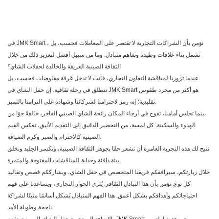
، نؤمن بأن الشراكات التجارية لا تقتصر على المعاملات فحسب، بل
JMK Smart
في
تشمل بناء علاقات وطيدة وتفاهم متبادل. وما من سبيل أفضل لتعزيز ذلك من خلال
الثقافة الصينية العريقة والخالدة لحفلات الشاي؟
عندما تزورنا لمناقشة التعاون التجاري، فأنت لا تدخل غرفة مفاوضات فحسب، بل
هو أكثر من مجرد طقوس
JMK Smart
تنطلق في رحلة ثقافية. إن حفل الشاي في
تقليدية؛ إنه رمز لاحترامنا لشركائنا وشهادة على التزامنا بالتميز.
بينما تجلس أمامنا، تفوح في أرجاء المكان رائحة الشاي الصيني الفاخر، خالقةً جوًا من
الهدوء والسكينة. كل لمسة، من التحضير الدقيق إلى التقديم الأنيق، تعكس القيم
الصينية كالاحترام والصبر وكرم الضيافة.
تتيح لك هذه التجربة الغامرة أن تشعر حقًا بجوهر الثقافة الصينية، وتكسر الجليد وتخلق
بيئة دافئة وجذابة للمناقشات المفتوحة والمثمرة.
خلال زيارتكم، سيرافقكم فريقنا المتخصص في حفل الشاي، ويشارككم قصص وتقاليد
كل نوع. نؤمن بأن هذا التبادل الثقافي يُثري الحوار التجاري، ويساعدنا على فهم
احتياجاتكم وأهدافكم بشكل أعمق. هذا الفهم المتبادل يُشكل أساسًا متينًا لشراكة
ناجحة وطويلة الأمد.