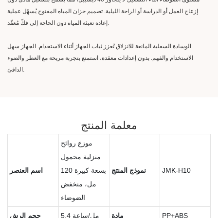
إزعاج العمل أو الدراسة أو الراحة الليلية. تصميم خزان المياه المفتوح يُسهّل عملية
إعادة تعبئة المياه دون الحاجة إلى فكّ مُعقّد.
الوسادة السفلية المانعة للانزلاق تُعزز ثبات الجهاز أثناء الاستخدام. الجهاز سهل
الاستخدام والفهم. بدون إعدادات معقدة، استمتع بتجربة مريحة مع العطر والضوء
الدافئ.
معلمة المنتج
موزع روائح
منزلية محمول
JMK-H10
نموذج المنتج
بسعة كبيرة 120
اسم العنصر
مل، منخفض
الضوضاء
PP+ABS
مادة
5.4 مل/ساعة
حجم الرش