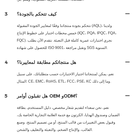
كيف تتحكم بالجودة؟
3
نتحكم بجودة منتجاتنا وفقًا لمعايير الجودة المقبولة (AQL)، ولدينا
خمس محطات اختبار على خطوط الإنتاج (IQC، PQA، IPQC، FQA،
FQC). نجري اختبارات عمرية كاملة قبل التعبئة. نتقدم الآن بطلب
للحصول على شهادة ISO 9001، ونقبل مراجعة SGS السنوية.
هل منتجاتكم مطابقة لمعاييرنا؟
4
نعم، يمكن لمنتجاتنا اجتياز الاختبارات حسب متطلباتك، على سبيل
المثال: CE، EMC، RoHS، ETL، FCC، PSE، KC وما إلى ذلك.
هل تقبلون أوامر OEM وODM؟
5
نعم، نحن سعداء لتقديم شعار مخصص، دليل المستخدم، بطاقة
الضمان وصندوق الهدايا، الكرتون مع خدمة العلامة التجارية الخاصة بك،
وقبول بعض التغييرات من قالب المنتج، أو من تصميم المنتج، وصنع
القالب، والإنتاج الضخم، والتعبئة والتغليف والشحن.