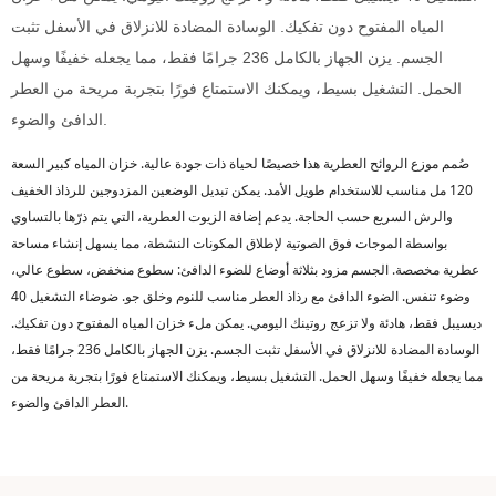
المياه المفتوح دون تفكيك. الوسادة المضادة للانزلاق في الأسفل تثبت
الجسم. يزن الجهاز بالكامل 236 جرامًا فقط، مما يجعله خفيفًا وسهل
الحمل. التشغيل بسيط، ويمكنك الاستمتاع فورًا بتجربة مريحة من العطر
الدافئ والضوء.
صُمم موزع الروائح العطرية هذا خصيصًا لحياة ذات جودة عالية. خزان المياه كبير السعة
120 مل مناسب للاستخدام طويل الأمد. يمكن تبديل الوضعين المزدوجين للرذاذ الخفيف
والرش السريع حسب الحاجة. يدعم إضافة الزيوت العطرية، التي يتم ذرّها بالتساوي
بواسطة الموجات فوق الصوتية لإطلاق المكونات النشطة، مما يسهل إنشاء مساحة
عطرية مخصصة. الجسم مزود بثلاثة أوضاع للضوء الدافئ: سطوع منخفض، سطوع عالي،
وضوء تنفس. الضوء الدافئ مع رذاذ العطر مناسب للنوم وخلق جو. ضوضاء التشغيل 40
ديسيبل فقط، هادئة ولا تزعج روتينك اليومي. يمكن ملء خزان المياه المفتوح دون تفكيك.
الوسادة المضادة للانزلاق في الأسفل تثبت الجسم. يزن الجهاز بالكامل 236 جرامًا فقط،
مما يجعله خفيفًا وسهل الحمل. التشغيل بسيط، ويمكنك الاستمتاع فورًا بتجربة مريحة من
العطر الدافئ والضوء.