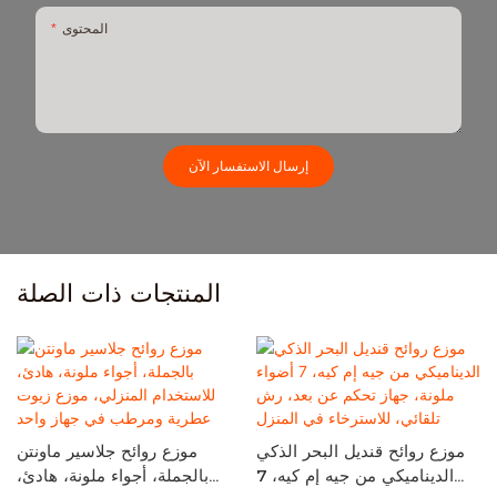
المحتوى
إرسال الاستفسار الآن
المنتجات ذات الصلة
موزع روائح قنديل البحر الذكي
موزع روائح جلاسير ماونتن
الديناميكي من جيه إم كيه، 7
بالجملة، أجواء ملونة، هادئ،