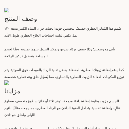
وصف المنتج
صُمم هذا المُبخّر العطري خصيصًا لتحسين جودة الحياة. خزان المياه الكبير بسعة ١٢٠
مل يكفي لتلبية احتياجات العلاج العطري طويل الأمد.
يأتي مع وضعين: رذاذ خفيف ورذاذ سريع، ويمكن التبديل بينهما بمرونة وفقًا لحجم
المساحة وتفضيل تركيز الرائحة.
كما يدعم إضافة زيوتك العطرية المفضلة. بفضل تقنية الرذاذ بالموجات فوق الصوتية، يتم
توزيع المكونات الفعالة للزيوت العطرية بالتساوي، مما يُسهّل خلق بيئة عطرية مُخصصة.
مزايانا
الجسم مزود بوظيفة إضاءة دافئة مدمجة، توفر ثلاثة أوضاع: سطوع منخفض، سطوع
عالٍ، وإضاءة تنفسية. يتداخل الضوء الدافئ مع الرذاذ العطري، مما يجعله مثاليًا للنوم
الليلي ولخلق جو دافئ.
مستوى الضوضاء أثناء التشغيل لا يتجاوز 40 ديسيبل، مما يسمح بتشغيل هادئ دون