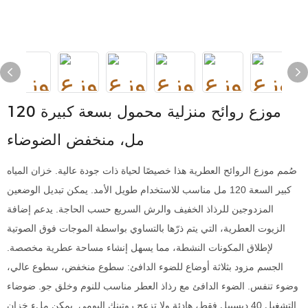
موزع روائح منزلية محمول بسعة كبيرة 120
مل، منخفض الضوضاء
صُمم موزع الروائح العطرية هذا خصيصًا لحياة ذات جودة عالية. خزان المياه
كبير السعة 120 مل مناسب للاستخدام طويل الأمد. يمكن تبديل الوضعين
المزدوجين للرذاذ الخفيف والرش السريع حسب الحاجة. يدعم إضافة
الزيوت العطرية، التي يتم ذرّها بالتساوي بواسطة الموجات فوق الصوتية
لإطلاق المكونات النشطة، مما يسهل إنشاء مساحة عطرية مخصصة.
الجسم مزود بثلاثة أوضاع للضوء الدافئ: سطوع منخفض، سطوع عالي،
وضوء تنفس. الضوء الدافئ مع رذاذ العطر مناسب للنوم وخلق جو. ضوضاء
التشغيل 40 ديسيبل فقط، هادئة ولا تزعج روتينك اليومي. يمكن ملء خزان