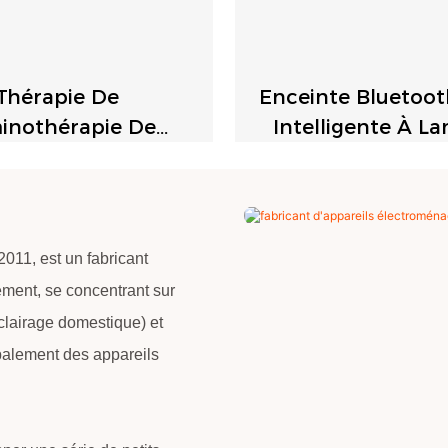
Thérapie De
Enceinte Bluetoot
inothérapie De
Intelligente À L
ion Audio Rétro Bt
Pétrole JM
011, est un fabricant
ement, se concentrant sur
éclairage domestique) et
ipalement des appareils