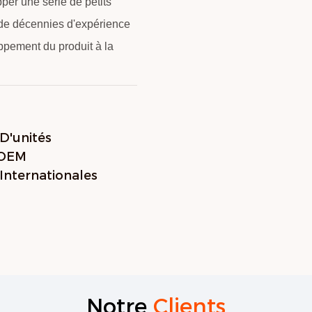
per une série de petits
s de décennies d'expérience
oppement du produit à la
 D'unités
 OEM
Internationales
Notre
Clients